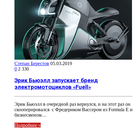
Степан Берестов
05.03.2019
0
2 330
Эрик Бьюэлл запускает бренд
электромотоциклов «Fuell»
Эрик Бьюэлл в очередной раз вернулся, и на этот раз он
скооперировался с Фредериком Вассером из Formula E и
бизнесменом…
Подробнее »