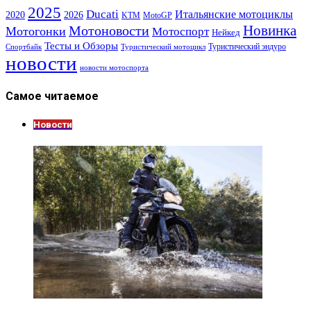
2025
Ducati
Итальянские мотоциклы
2020
2026
KTM
MotoGP
Новинка
Мотоновости
Мотогонки
Мотоспорт
Нейкед
Тесты и Обзоры
Туристический эндуро
Спортбайк
Туристический мотоцикл
новости
новости мотоспорта
Самое читаемое
Новости