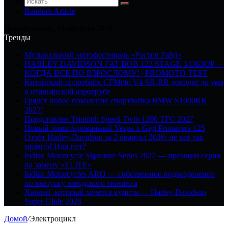
Random Article
Понедельник, 10 августа 2026
Тренды
Музыкальный мотофестиваль «Ростов Райд»
HARLEY-DAVIDSON FAT BOB 122 STAGE 3 ОБЗОР—
КОГДА ВСЕ ПО ВЗРОСЛОМУ! | PROMOTO TEST
Китайский спортбайк CFMoto V4 SR-RR доводят до ума
в итальянской аэротрубе
Грядет новое поколение спортбайка BMW S1000RR
2027!
Представлен Triumph Speed Twin 1200 TFC 2027
Новый лимитированный Vespa x Gigi Primavera 125
Отчёт Harley-Davidson за 2 квартал 2026: не всё так
мрачно! Или нет?
Indian Motorcycle Signature Series 2027 — премиум серия
на замену «ELITE»
Indian Motorcycles ARO — собственное подразделение
по выпуску заводского тюнинга
Харлей, который хочется купить — Harley-Davidson
Super Glide 2026
Домой
/
Электроцикл