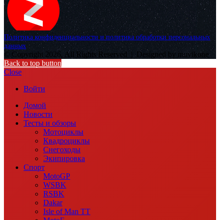
Политика конфиденциальности и политика обработки персональных
данных
© Copyright 2026, All Rights Reserved |
Designed by muvikone
Back to top button
Close
Войти
Домой
Новости
Тесты и обзоры
Мотоциклы
Квадроциклы
Снегоходы
Экипировка
Спорт
MotoGP
WSBK
RSBK
Dakar
Isle of Man TT