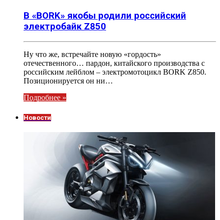
В «BORK» якобы родили российский
электробайк Z850
Ну что же, встречайте новую «гордость»
отечественного… пардон, китайского производства с
российским лейблом – электромотоцикл BORK Z850.
Позиционируется он ни…
Подробнее »
Новости