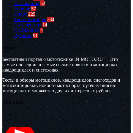
Кастом зона
62
Youtube
57
Спорт
225
Тесты и обзоры
234
Путешествия
14
EICMA2019
4
Рубрики
91
О нас
Бесплатный портал о мототехнике IN-MOTO.RU — Это
самые последние и самые свежие новости о мотоциклах,
квадроциклах и снегоходах.
Тесты и обзоры мотоциклов, квадроциклов, снегоходов и
мотоэкипировки, новости мотоспорта, путешествия на
мотоциклах и множество других интересных рубрик.
Соц.сети