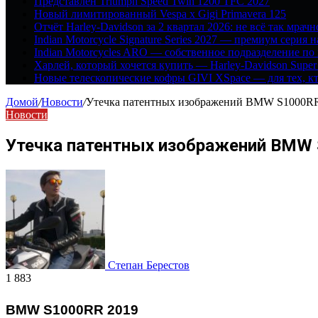
Представлен Triumph Speed Twin 1200 TFC 2027
Новый лимитированный Vespa x Gigi Primavera 125
Отчёт Harley-Davidson за 2 квартал 2026: не всё так мрачн
Indian Motorcycle Signature Series 2027 — премиум серия 
Indian Motorcycles ARO — собственное подразделение по
Харлей, который хочется купить — Harley-Davidson Super
Новые телескопические кофры GIVI XSpace — для тех, кт
Домой
/
Новости
/
Утечка патентных изображений BMW S1000R
Новости
Утечка патентных изображений BMW
Степан Берестов
1 883
BMW S1000RR 2019