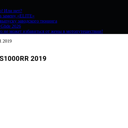
о! Или нет?
на замену «ELITE»
 выпуску заводского тюнинга
 Glide 2026
о не может избавиться от жены в мотопутешествии!
R 2019
 S1000RR 2019