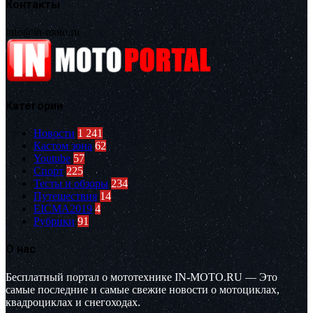
Контакты
info@in-moto.ru
Категории
Новости
1 241
Кастом зона
62
Youtube
57
Спорт
225
Тесты и обзоры
234
Путешествия
14
EICMA2019
4
Рубрики
91
О нас
Бесплатный портал о мототехнике IN-MOTO.RU — Это
самые последние и самые свежие новости о мотоциклах,
квадроциклах и снегоходах.