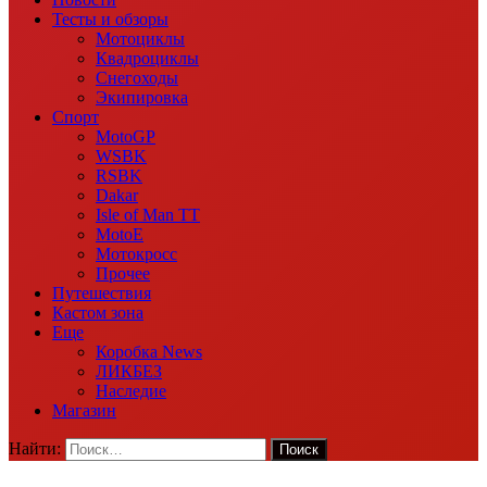
Тесты и обзоры
Мотоциклы
Квадроциклы
Снегоходы
Экипировка
Спорт
MotoGP
WSBK
RSBK
Dakar
Isle of Man TT
MotoE
Мотокросс
Прочее
Путешествия
Кастом зона
Еще
Коробка News
ЛИКБЕЗ
Наследие
Магазин
Найти: