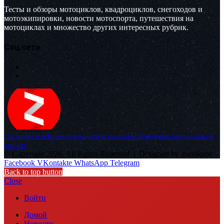
Тесты и обзоры мотоциклов, квадроциклов, снегоходов и
мотоэкипировки, новости мотоспорта, путешествия на
мотоциклах и множество других интересных рубрик.
Соц.сети
Политика конфиденциальности и политика обработки персональных
данных
© Copyright 2026, All Rights Reserved |
Designed by muvikone
Facebook
VKontakte
WhatsApp
Telegram
Back to top button
Close
Войти
Домой
Новости