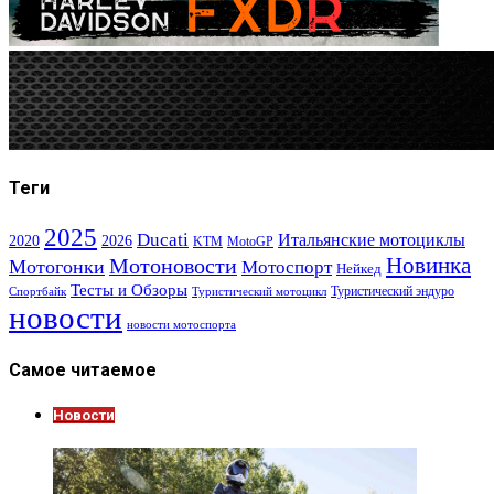
Теги
2025
Ducati
Итальянские мотоциклы
2020
2026
KTM
MotoGP
Новинка
Мотоновости
Мотогонки
Мотоспорт
Нейкед
Тесты и Обзоры
Туристический эндуро
Спортбайк
Туристический мотоцикл
новости
новости мотоспорта
Самое читаемое
Новости