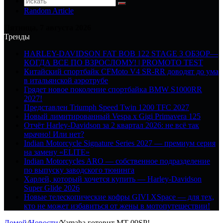
Random Article
Пятница, 7 августа 2026
Тренды
HARLEY-DAVIDSON FAT BOB 122 STAGE 3 ОБЗОР—
КОГДА ВСЕ ПО ВЗРОСЛОМУ! | PROMOTO TEST
Китайский спортбайк CFMoto V4 SR-RR доводят до ума
в итальянской аэротрубе
Грядет новое поколение спортбайка BMW S1000RR
2027!
Представлен Triumph Speed Twin 1200 TFC 2027
Новый лимитированный Vespa x Gigi Primavera 125
Отчёт Harley-Davidson за 2 квартал 2026: не всё так
мрачно! Или нет?
Indian Motorcycle Signature Series 2027 — премиум серия
на замену «ELITE»
Indian Motorcycles ARO — собственное подразделение
по выпуску заводского тюнинга
Харлей, который хочется купить — Harley-Davidson
Super Glide 2026
Новые телескопические кофры GIVI XSpace — для тех,
кто не может избавиться от жены в мотопутешествии!
Домой
/
Новости
/
Yamaha готовит MT-09SP!