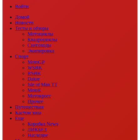
Войти
Домой
Новости
Тесты и обзоры
Мотоциклы
Квадроциклы
Снегоходы
Экипировка
Спорт
MotoGP
WSBK
RSBK
Dakar
Isle of Man TT
MotoE
Мотокросс
Прочее
Путешествия
Кастом зона
Еще
Коробка News
ЛИКБЕЗ
Наследие