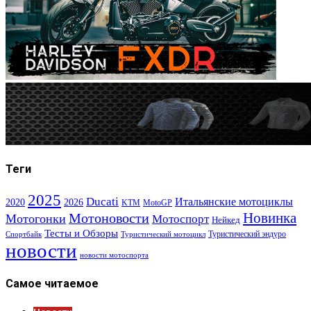
Теги
2025
Ducati
Итальянские мотоциклы
2020
2026
KTM
MotoGP
Новинка
Мотоновости
Мотогонки
Мотоспорт
Нейкед
Тесты и Обзоры
Туристический эндуро
Спортбайк
Туристический мотоцикл
новости
новости мотоспорта
Самое читаемое