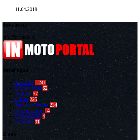
11.04.2018
Контакты
info@in-moto.ru
Категории
Новости
1 241
Кастом зона
62
Youtube
57
Спорт
225
Тесты и обзоры
234
Путешествия
14
EICMA2019
4
Рубрики
91
О нас