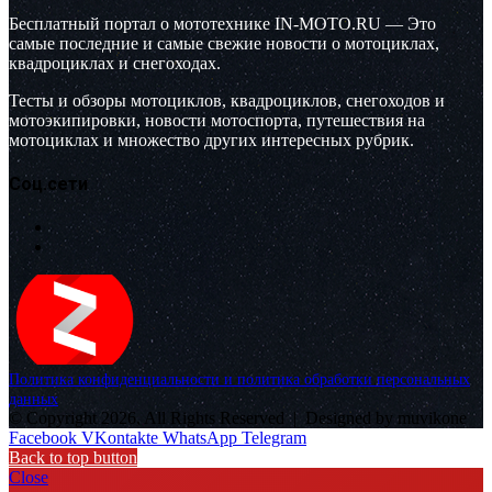
Бесплатный портал о мототехнике IN-MOTO.RU — Это
самые последние и самые свежие новости о мотоциклах,
квадроциклах и снегоходах.
Тесты и обзоры мотоциклов, квадроциклов, снегоходов и
мотоэкипировки, новости мотоспорта, путешествия на
мотоциклах и множество других интересных рубрик.
Соц.сети
Политика конфиденциальности и политика обработки персональных
данных
© Copyright 2026, All Rights Reserved |
Designed by muvikone
Facebook
VKontakte
WhatsApp
Telegram
Back to top button
Close