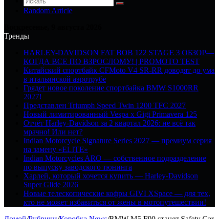
Random Article
Воскресенье, 9 августа 2026
Тренды
HARLEY-DAVIDSON FAT BOB 122 STAGE 3 ОБЗОР—
КОГДА ВСЕ ПО ВЗРОСЛОМУ! | PROMOTO TEST
Китайский спортбайк CFMoto V4 SR-RR доводят до ума
в итальянской аэротрубе
Грядет новое поколение спортбайка BMW S1000RR
2027!
Представлен Triumph Speed Twin 1200 TFC 2027
Новый лимитированный Vespa x Gigi Primavera 125
Отчёт Harley-Davidson за 2 квартал 2026: не всё так
мрачно! Или нет?
Indian Motorcycle Signature Series 2027 — премиум серия
на замену «ELITE»
Indian Motorcycles ARO — собственное подразделение
по выпуску заводского тюнинга
Харлей, который хочется купить — Harley-Davidson
Super Glide 2026
Новые телескопические кофры GIVI XSpace — для тех,
кто не может избавиться от жены в мотопутешествии!
Домой
/
Рубрики
/
Коробка News
/
BMW M5 F90 станет Safety Car