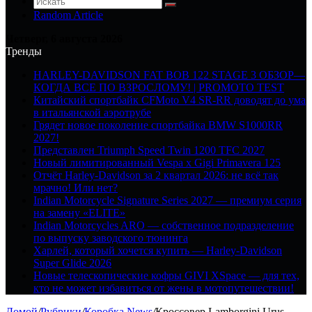
Random Article
Четверг, 6 августа 2026
Тренды
HARLEY-DAVIDSON FAT BOB 122 STAGE 3 ОБЗОР—
КОГДА ВСЕ ПО ВЗРОСЛОМУ! | PROMOTO TEST
Китайский спортбайк CFMoto V4 SR-RR доводят до ума
в итальянской аэротрубе
Грядет новое поколение спортбайка BMW S1000RR
2027!
Представлен Triumph Speed Twin 1200 TFC 2027
Новый лимитированный Vespa x Gigi Primavera 125
Отчёт Harley-Davidson за 2 квартал 2026: не всё так
мрачно! Или нет?
Indian Motorcycle Signature Series 2027 — премиум серия
на замену «ELITE»
Indian Motorcycles ARO — собственное подразделение
по выпуску заводского тюнинга
Харлей, который хочется купить — Harley-Davidson
Super Glide 2026
Новые телескопические кофры GIVI XSpace — для тех,
кто не может избавиться от жены в мотопутешествии!
Домой
/
Рубрики
/
Коробка News
/
Кроссовер Lamborgini Urus