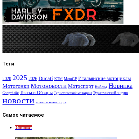
Теги
2025
Ducati
Итальянские мотоциклы
2020
2026
KTM
MotoGP
Новинка
Мотоновости
Мотогонки
Мотоспорт
Нейкед
Тесты и Обзоры
Туристический эндуро
Спортбайк
Туристический мотоцикл
новости
новости мотоспорта
Самое читаемое
Новости