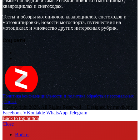
самые последние и самые свежие новости о мотоциклах,
квадроциклах и снегоходах.
Тесты и обзоры мотоциклов, квадроциклов, снегоходов и
мотоэкипировки, новости мотоспорта, путешествия на
мотоциклах и множество других интересных рубрик.
Соц.сети
Политика конфиденциальности и политика обработки персональных
данных
© Copyright 2026, All Rights Reserved |
Designed by muvikone
Facebook
VKontakte
WhatsApp
Telegram
Back to top button
Close
Войти