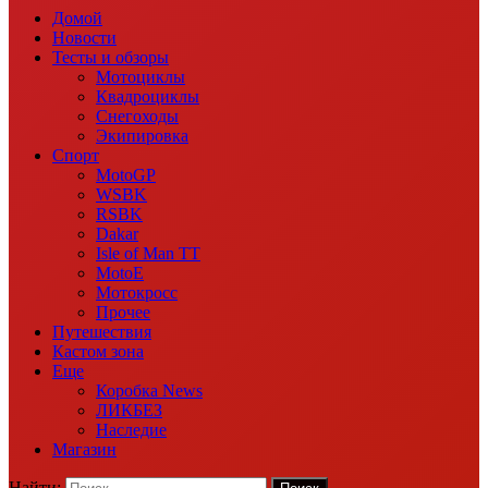
Домой
Новости
Тесты и обзоры
Мотоциклы
Квадроциклы
Снегоходы
Экипировка
Спорт
MotoGP
WSBK
RSBK
Dakar
Isle of Man TT
MotoE
Мотокросс
Прочее
Путешествия
Кастом зона
Еще
Коробка News
ЛИКБЕЗ
Наследие
Магазин
Найти: