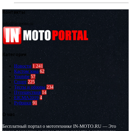
Контакты
info@in-moto.ru
Категории
Новости
1 241
Кастом зона
62
Youtube
57
Спорт
225
Тесты и обзоры
234
Путешествия
14
EICMA2019
4
Рубрики
91
О нас
Бесплатный портал о мототехнике IN-MOTO.RU — Это