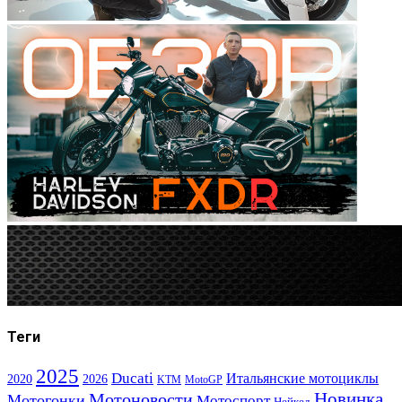
Теги
2025
Ducati
Итальянские мотоциклы
2020
2026
KTM
MotoGP
Новинка
Мотоновости
Мотогонки
Мотоспорт
Нейкед