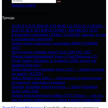
Random Article
Воскресенье, 9 августа 2026
Тренды
HARLEY-DAVIDSON FAT BOB 122 STAGE 3 ОБЗОР—
КОГДА ВСЕ ПО ВЗРОСЛОМУ! | PROMOTO TEST
Китайский спортбайк CFMoto V4 SR-RR доводят до ума
в итальянской аэротрубе
Грядет новое поколение спортбайка BMW S1000RR
2027!
Представлен Triumph Speed Twin 1200 TFC 2027
Новый лимитированный Vespa x Gigi Primavera 125
Отчёт Harley-Davidson за 2 квартал 2026: не всё так
мрачно! Или нет?
Indian Motorcycle Signature Series 2027 — премиум серия
на замену «ELITE»
Indian Motorcycles ARO — собственное подразделение
по выпуску заводского тюнинга
Харлей, который хочется купить — Harley-Davidson
Super Glide 2026
Новые телескопические кофры GIVI XSpace — для тех,
кто не может избавиться от жены в мотопутешествии!
Домой
/
Спорт
/
Мотокросс
/
Сноубайк официально пришел в