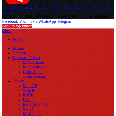
Политика конфиденциальности и политика обработки персональных
данных
© Copyright 2026, All Rights Reserved |
Designed by muvikone
Facebook
VKontakte
WhatsApp
Telegram
Back to top button
Close
Войти
Домой
Новости
Тесты и обзоры
Мотоциклы
Квадроциклы
Снегоходы
Экипировка
Спорт
MotoGP
WSBK
RSBK
Dakar
Isle of Man TT
MotoE
Мотокросс