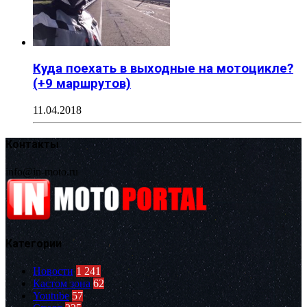
Куда поехать в выходные на мотоцикле?
(+9 маршрутов)
11.04.2018
Контакты
info@in-moto.ru
Категории
Новости
1 241
Кастом зона
62
Youtube
57