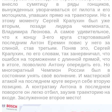
внесло сумятицу в ряды гонщиков,
вынужденных уворачиваться от пилота и его
мотоцикла, упавших прямо на траектории. Но к
этому моменту Сергей Крапухин был уже
вторым, позади лидера чемпионата,
Владимира Леонова. А самое удивительное,
что к концу 3-его круга стартовавший
последним Антон Еремин повис у него за
спиной, став третьим. Поняв это, Сергей
Крапухин, по его словам, так занервничал, что
ошибся на торможении с длинной прямой, что
в итоге, позволило Антону опередить его. Но
многократный Чемпион России был в
состоянии унять своё волнение. И мастерской
атакой на последнем круге вернул себе вторую
позицию. А контратаку Антона в последнем
повороте он легко отбил, заузив траекторию на
входе. Заслуженное второе место!