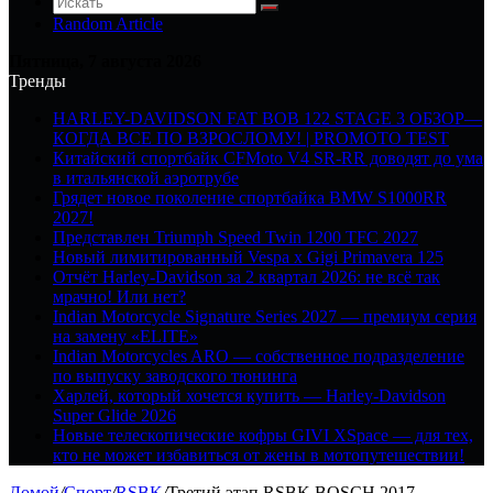
Random Article
Пятница, 7 августа 2026
Тренды
HARLEY-DAVIDSON FAT BOB 122 STAGE 3 ОБЗОР—
КОГДА ВСЕ ПО ВЗРОСЛОМУ! | PROMOTO TEST
Китайский спортбайк CFMoto V4 SR-RR доводят до ума
в итальянской аэротрубе
Грядет новое поколение спортбайка BMW S1000RR
2027!
Представлен Triumph Speed Twin 1200 TFC 2027
Новый лимитированный Vespa x Gigi Primavera 125
Отчёт Harley-Davidson за 2 квартал 2026: не всё так
мрачно! Или нет?
Indian Motorcycle Signature Series 2027 — премиум серия
на замену «ELITE»
Indian Motorcycles ARO — собственное подразделение
по выпуску заводского тюнинга
Харлей, который хочется купить — Harley-Davidson
Super Glide 2026
Новые телескопические кофры GIVI XSpace — для тех,
кто не может избавиться от жены в мотопутешествии!
Домой
/
Спорт
/
RSBK
/
Третий этап RSBK BOSCH 2017 —