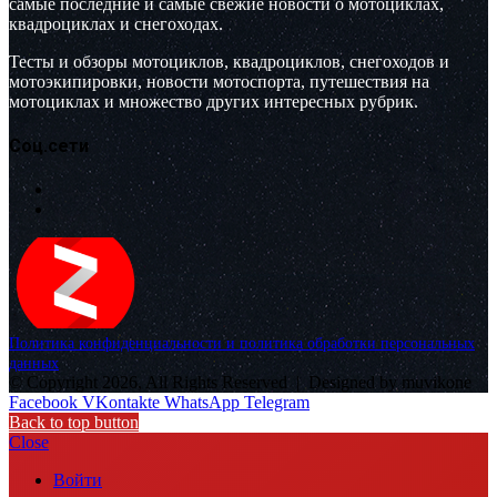
самые последние и самые свежие новости о мотоциклах,
квадроциклах и снегоходах.
Тесты и обзоры мотоциклов, квадроциклов, снегоходов и
мотоэкипировки, новости мотоспорта, путешествия на
мотоциклах и множество других интересных рубрик.
Соц.сети
Политика конфиденциальности и политика обработки персональных
данных
© Copyright 2026, All Rights Reserved |
Designed by muvikone
Facebook
VKontakte
WhatsApp
Telegram
Back to top button
Close
Войти