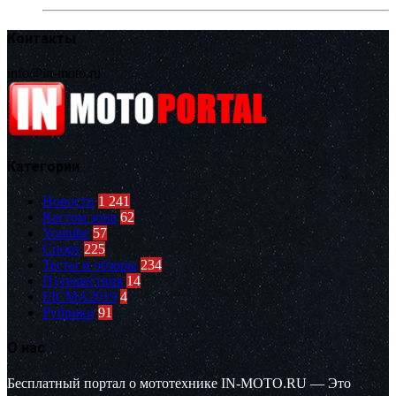
Контакты
info@in-moto.ru
Категории
Новости
1 241
Кастом зона
62
Youtube
57
Спорт
225
Тесты и обзоры
234
Путешествия
14
EICMA2019
4
Рубрики
91
О нас
Бесплатный портал о мототехнике IN-MOTO.RU — Это