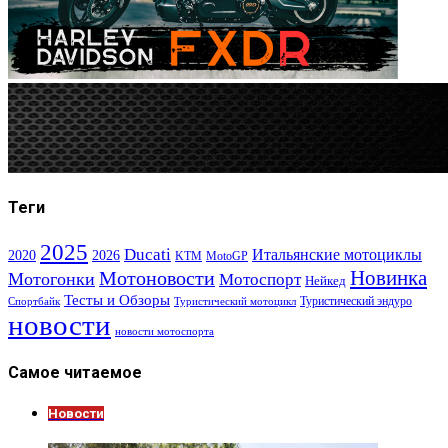
Теги
2025
Ducati
Итальянские мотоциклы
2020
2026
KTM
MotoGP
Новинка
Мотоновости
Мотогонки
Мотоспорт
Нейкед
Тесты и Обзоры
Туристический эндуро
Спортбайк
Туристический мотоцикл
новости
новости мотоспорта
Самое читаемое
Новости