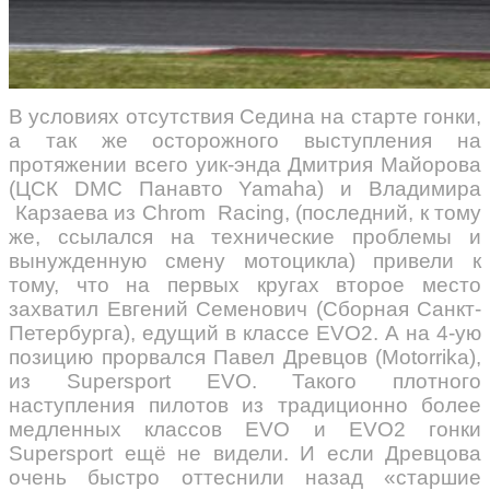
В условиях отсутствия Седина на старте гонки,
а так же осторожного выступления на
протяжении всего уик-энда Дмитрия Майорова
(ЦСК DMC Панавто Yamaha) и Владимира
Карзаева из Chrom Racing, (последний, к тому
же, ссылался на технические проблемы и
вынужденную смену мотоцикла) привели к
тому, что на первых кругах второе место
захватил Евгений Семенович (Сборная Санкт-
Петербурга), едущий в классе EVO2. А на 4-ую
позицию прорвался Павел Древцов (Motorrika),
из Supersport EVO. Такого плотного
наступления пилотов из традиционно более
медленных классов EVO и EVO2 гонки
Supersport ещё не видели. И если Древцова
очень быстро оттеснили назад «старшие