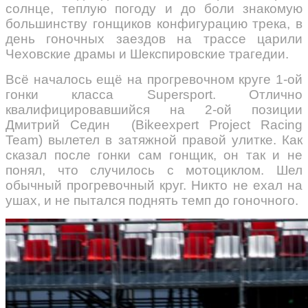
солнце, теплую погоду и до боли знакомую
большинству гонщиков конфигурацию трека, в
день гоночных заездов на трассе царили
Чеховские драмы и Шекспировские трагедии.
Всё началось ещё на прогревочном круге 1-ой
гонки класса Supersport. Отлично
квалифицировавшийся на 2-ой позиции
Дмитрий Седин (Bikeexpert Project Racing
Team) вылетел в затяжной правой улитке. Как
сказал после гонки сам гонщик, он так и не
понял, что случилось с мотоциклом. Шел
обычный прогревочный круг. Никто не ехал на
ушах, и не пытался поднять темп до гоночного.