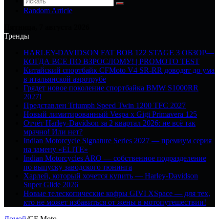
Random Article
Пятница, 7 августа 2026
Тренды
HARLEY-DAVIDSON FAT BOB 122 STAGE 3 ОБЗОР—
КОГДА ВСЕ ПО ВЗРОСЛОМУ! | PROMOTO TEST
Китайский спортбайк CFMoto V4 SR-RR доводят до ума
в итальянской аэротрубе
Грядет новое поколение спортбайка BMW S1000RR
2027!
Представлен Triumph Speed Twin 1200 TFC 2027
Новый лимитированный Vespa x Gigi Primavera 125
Отчёт Harley-Davidson за 2 квартал 2026: не всё так
мрачно! Или нет?
Indian Motorcycle Signature Series 2027 — премиум серия
на замену «ELITE»
Indian Motorcycles ARO — собственное подразделение
по выпуску заводского тюнинга
Харлей, который хочется купить — Harley-Davidson
Super Glide 2026
Новые телескопические кофры GIVI XSpace — для тех,
кто не может избавиться от жены в мотопутешествии!
Домой
/
CF Moto