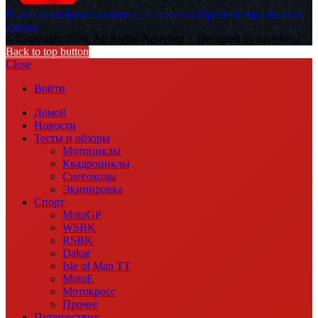
Политика конфиденциальности и политика обработки персональных
данных
© Copyright 2026, All Rights Reserved |
Designed by muvikone
Back to top button
Close
Войти
Домой
Новости
Тесты и обзоры
Мотоциклы
Квадроциклы
Снегоходы
Экипировка
Спорт
MotoGP
WSBK
RSBK
Dakar
Isle of Man TT
MotoE
Мотокросс
Прочее
Путешествия