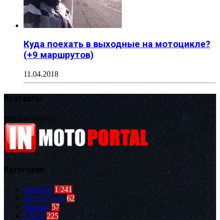
Куда поехать в выходные на мотоцикле?
(+9 маршрутов)
11.04.2018
Контакты
info@in-moto.ru
Категории
Новости
1 241
Кастом зона
62
Youtube
57
Спорт
225