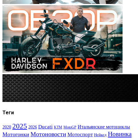
Теги
2025
Ducati
Итальянские мотоциклы
2020
2026
KTM
MotoGP
Новинка
Мотоновости
Мотогонки
Мотоспорт
Нейкед