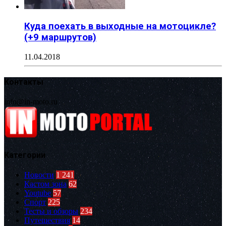
Куда поехать в выходные на мотоцикле?
(+9 маршрутов)
11.04.2018
Контакты
info@in-moto.ru
Категории
Новости
1 241
Кастом зона
62
Youtube
57
Спорт
225
Тесты и обзоры
234
Путешествия
14