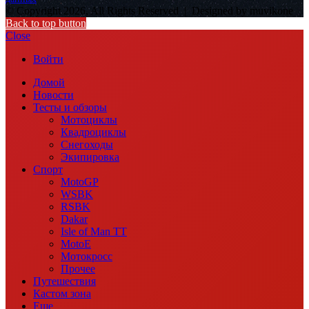
© Copyright 2026, All Rights Reserved |
Designed by muvikone
Back to top button
Close
Войти
Домой
Новости
Тесты и обзоры
Мотоциклы
Квадроциклы
Снегоходы
Экипировка
Спорт
MotoGP
WSBK
RSBK
Dakar
Isle of Man TT
MotoE
Мотокросс
Прочее
Путешествия
Кастом зона
Еще