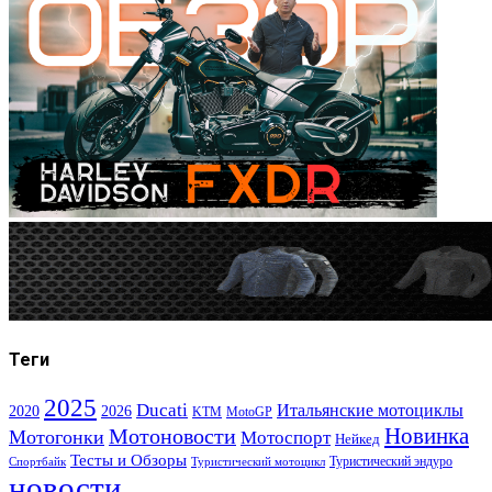
Теги
2025
Ducati
Итальянские мотоциклы
2020
2026
KTM
MotoGP
Новинка
Мотоновости
Мотогонки
Мотоспорт
Нейкед
Тесты и Обзоры
Туристический эндуро
Спортбайк
Туристический мотоцикл
новости