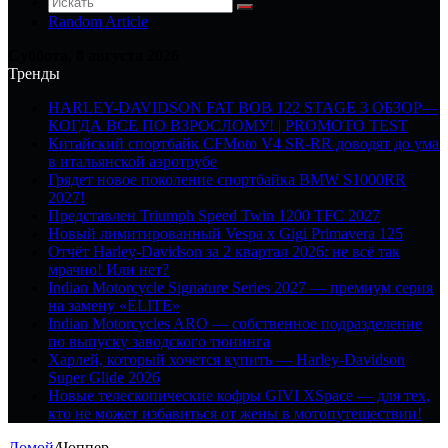
Random Article
Суббота, 8 августа 2026
Тренды
HARLEY-DAVIDSON FAT BOB 122 STAGE 3 ОБЗОР—
КОГДА ВСЕ ПО ВЗРОСЛОМУ! | PROMOTO TEST
Китайский спортбайк CFMoto V4 SR-RR доводят до ума
в итальянской аэротрубе
Грядет новое поколение спортбайка BMW S1000RR
2027!
Представлен Triumph Speed Twin 1200 TFC 2027
Новый лимитированный Vespa x Gigi Primavera 125
Отчёт Harley-Davidson за 2 квартал 2026: не всё так
мрачно! Или нет?
Indian Motorcycle Signature Series 2027 — премиум серия
на замену «ELITE»
Indian Motorcycles ARO — собственное подразделение
по выпуску заводского тюнинга
Харлей, который хочется купить — Harley-Davidson
Super Glide 2026
Новые телескопические кофры GIVI XSpace — для тех,
кто не может избавиться от жены в мотопутешествии!
Домой
/
Чоппер