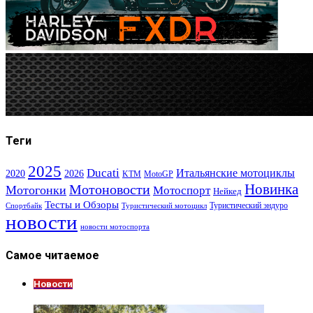
Теги
2025
Ducati
Итальянские мотоциклы
2020
2026
KTM
MotoGP
Новинка
Мотоновости
Мотогонки
Мотоспорт
Нейкед
Тесты и Обзоры
Туристический эндуро
Спортбайк
Туристический мотоцикл
новости
новости мотоспорта
Самое читаемое
Новости