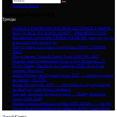
Random Article
Воскресенье, 9 августа 2026
Тренды
HARLEY-DAVIDSON FAT BOB 122 STAGE 3 ОБЗОР—
КОГДА ВСЕ ПО ВЗРОСЛОМУ! | PROMOTO TEST
Китайский спортбайк CFMoto V4 SR-RR доводят до ума
в итальянской аэротрубе
Грядет новое поколение спортбайка BMW S1000RR
2027!
Представлен Triumph Speed Twin 1200 TFC 2027
Новый лимитированный Vespa x Gigi Primavera 125
Отчёт Harley-Davidson за 2 квартал 2026: не всё так
мрачно! Или нет?
Indian Motorcycle Signature Series 2027 — премиум серия
на замену «ELITE»
Indian Motorcycles ARO — собственное подразделение
по выпуску заводского тюнинга
Харлей, который хочется купить — Harley-Davidson
Super Glide 2026
Новые телескопические кофры GIVI XSpace — для тех,
кто не может избавиться от жены в мотопутешествии!
Домой
/
Curtiss