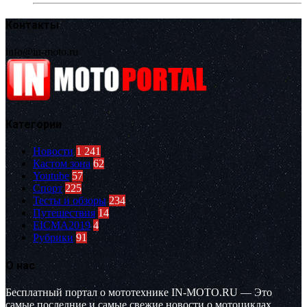
Контакты
info@in-moto.ru
Категории
Новости
1 241
Кастом зона
62
Youtube
57
Спорт
225
Тесты и обзоры
234
Путешествия
14
EICMA2019
4
Рубрики
91
О нас
Бесплатный портал о мототехнике IN-MOTO.RU — Это
самые последние и самые свежие новости о мотоциклах,