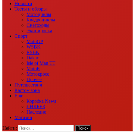
Новости
Тесты и обзоры
Мотоциклы
Квадроциклы
Снегоходы
Экипировка
Спорт
MotoGP
WSBK
RSBK
Dakar
Isle of Man TT
MotoE
Мотокросс
Прочее
Путешествия
Кастом зона
Еще
Коробка News
ЛИКБЕЗ
Наследие
Магазин
Найти: