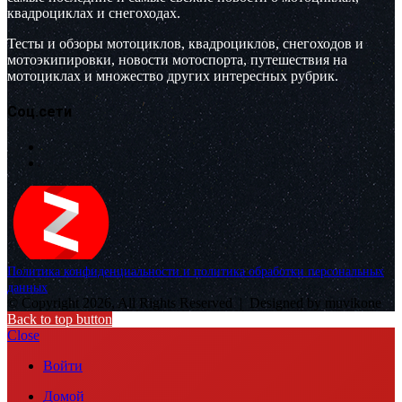
квадроциклах и снегоходах.
Тесты и обзоры мотоциклов, квадроциклов, снегоходов и
мотоэкипировки, новости мотоспорта, путешествия на
мотоциклах и множество других интересных рубрик.
Соц.сети
Политика конфиденциальности и политика обработки персональных
данных
© Copyright 2026, All Rights Reserved |
Designed by muvikone
Back to top button
Close
Войти
Домой