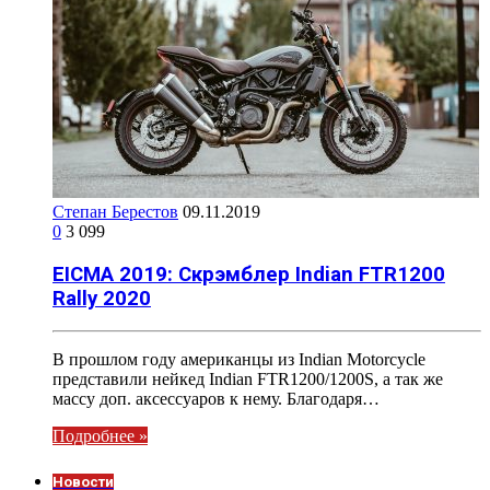
Степан Берестов
09.11.2019
0
3 099
EICMA 2019: Скрэмблер Indian FTR1200
Rally 2020
В прошлом году американцы из Indian Motorcycle
представили нейкед Indian FTR1200/1200S, а так же
массу доп. аксессуаров к нему. Благодаря…
Подробнее »
Новости