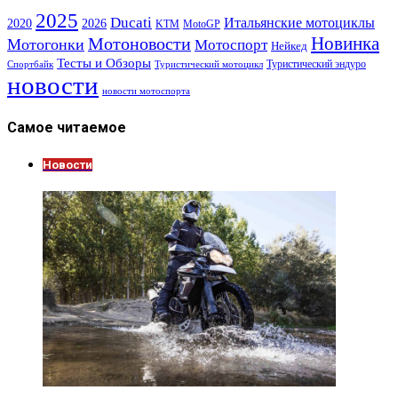
2025
Ducati
Итальянские мотоциклы
2020
2026
KTM
MotoGP
Новинка
Мотоновости
Мотогонки
Мотоспорт
Нейкед
Тесты и Обзоры
Туристический эндуро
Спортбайк
Туристический мотоцикл
новости
новости мотоспорта
Самое читаемое
Новости