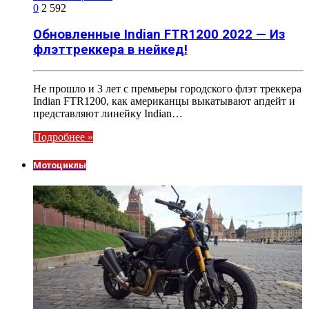
0
2 592
Обновленные Indian FTR1200 2022 — Из
флэттреккера в нейкед!
Не прошло и 3 лет с премьеры городского флэт треккера
Indian FTR1200, как американцы выкатывают апдейт и
представляют линейку Indian…
Подробнее »
Мотоциклы