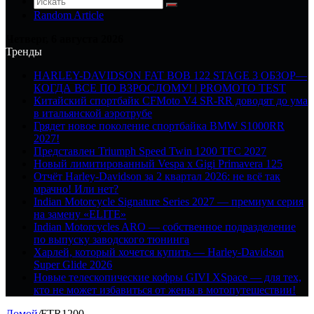
Random Article
Четверг, 6 августа 2026
Тренды
HARLEY-DAVIDSON FAT BOB 122 STAGE 3 ОБЗОР—
КОГДА ВСЕ ПО ВЗРОСЛОМУ! | PROMOTO TEST
Китайский спортбайк CFMoto V4 SR-RR доводят до ума
в итальянской аэротрубе
Грядет новое поколение спортбайка BMW S1000RR
2027!
Представлен Triumph Speed Twin 1200 TFC 2027
Новый лимитированный Vespa x Gigi Primavera 125
Отчёт Harley-Davidson за 2 квартал 2026: не всё так
мрачно! Или нет?
Indian Motorcycle Signature Series 2027 — премиум серия
на замену «ELITE»
Indian Motorcycles ARO — собственное подразделение
по выпуску заводского тюнинга
Харлей, который хочется купить — Harley-Davidson
Super Glide 2026
Новые телескопические кофры GIVI XSpace — для тех,
кто не может избавиться от жены в мотопутешествии!
Домой
/
FTR1200