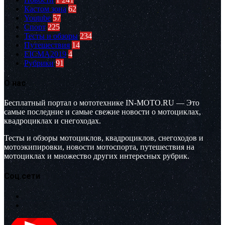
Кастом зона
62
Youtube
57
Спорт
225
Тесты и обзоры
234
Путешествия
14
EICMA2019
4
Рубрики
91
О нас
Бесплатный портал о мототехнике IN-MOTO.RU — Это
самые последние и самые свежие новости о мотоциклах,
квадроциклах и снегоходах.
Тесты и обзоры мотоциклов, квадроциклов, снегоходов и
мотоэкипировки, новости мотоспорта, путешествия на
мотоциклах и множество других интересных рубрик.
Соц.сети