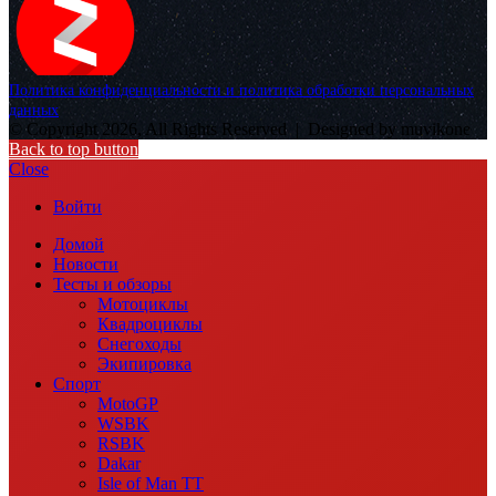
Политика конфиденциальности и политика обработки персональных
данных
© Copyright 2026, All Rights Reserved |
Designed by muvikone
Back to top button
Close
Войти
Домой
Новости
Тесты и обзоры
Мотоциклы
Квадроциклы
Снегоходы
Экипировка
Спорт
MotoGP
WSBK
RSBK
Dakar
Isle of Man TT