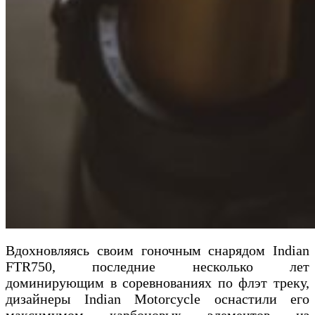
Вдохновляясь своим гоночным снарядом Indian
FTR750, последние несколько лет
доминирующим в соревнованиях по флэт треку,
дизайнеры Indian Motorcycle оснастили его
максимумом карбоновых элементов из