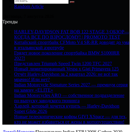
Random Article
Пятница, 7 августа 2026
Тренды
HARLEY-DAVIDSON FAT BOB 122 STAGE 3 ОБЗОР—
КОГДА ВСЕ ПО ВЗРОСЛОМУ! | PROMOTO TEST
Китайский спортбайк CFMoto V4 SR-RR доводят до ума
в итальянской аэротрубе
Грядет новое поколение спортбайка BMW S1000RR
2027!
Представлен Triumph Speed Twin 1200 TFC 2027
Новый лимитированный Vespa x Gigi Primavera 125
Отчёт Harley-Davidson за 2 квартал 2026: не всё так
мрачно! Или нет?
Indian Motorcycle Signature Series 2027 — премиум серия
на замену «ELITE»
Indian Motorcycles ARO — собственное подразделение
по выпуску заводского тюнинга
Харлей, который хочется купить — Harley-Davidson
Super Glide 2026
Новые телескопические кофры GIVI XSpace — для тех,
кто не может избавиться от жены в мотопутешествии!
Домой
/
Новости
/
Представлен Indian FTR1200S Carbon 2020