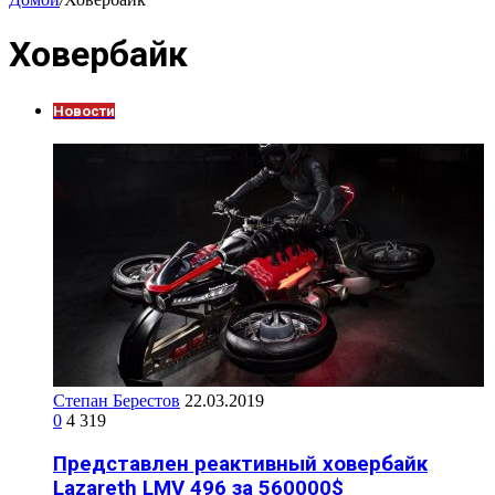
Ховербайк
Новости
Степан Берестов
22.03.2019
0
4 319
Представлен реактивный ховербайк
Lazareth LMV 496 за 560000$