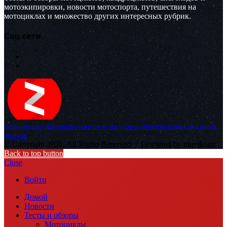
мотоэкипировки, новости мотоспорта, путешествия на
мотоциклах и множество других интересных рубрик.
Соц.сети
Политика конфиденциальности и политика обработки персональных
данных
© Copyright 2026, All Rights Reserved |
Designed by muvikone
Back to top button
Close
Войти
Домой
Новости
Тесты и обзоры
Мотоциклы