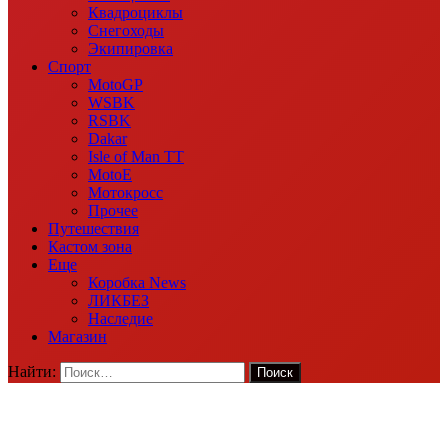
Квадроциклы
Снегоходы
Экипировка
Спорт
MotoGP
WSBK
RSBK
Dakar
Isle of Man TT
MotoE
Мотокросс
Прочее
Путешествия
Кастом зона
Еще
Коробка News
ЛИКБЕЗ
Наследие
Магазин
Найти: