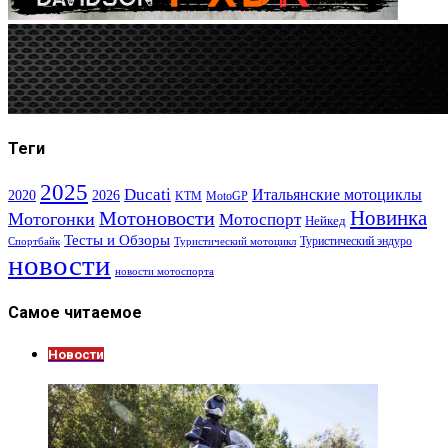
Теги
2025
Ducati
Итальянские мотоциклы
2020
2026
KTM
MotoGP
Новинка
Мотоновости
Мотогонки
Мотоспорт
Нейкед
Тесты и Обзоры
Туристический эндуро
Спортбайк
Туристический мотоцикл
новости
новости мотоспорта
Самое читаемое
Новости