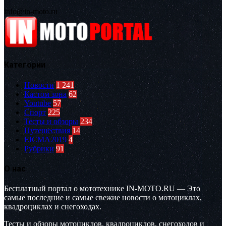
info@in-moto.ru
Категории
Новости
1 241
Кастом зона
62
Youtube
57
Спорт
225
Тесты и обзоры
234
Путешествия
14
EICMA2019
4
Рубрики
91
О нас
Бесплатный портал о мототехнике IN-MOTO.RU — Это
самые последние и самые свежие новости о мотоциклах,
квадроциклах и снегоходах.
Тесты и обзоры мотоциклов, квадроциклов, снегоходов и