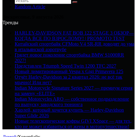
Random Article
Воскресенье, 9 августа 2026
Тренды
HARLEY-DAVIDSON FAT BOB 122 STAGE 3 ОБЗОР—
КОГДА ВСЕ ПО ВЗРОСЛОМУ! | PROMOTO TEST
Китайский спортбайк CFMoto V4 SR-RR доводят до ума
в итальянской аэротрубе
Грядет новое поколение спортбайка BMW S1000RR
2027!
Представлен Triumph Speed Twin 1200 TFC 2027
Новый лимитированный Vespa x Gigi Primavera 125
Отчёт Harley-Davidson за 2 квартал 2026: не всё так
мрачно! Или нет?
Indian Motorcycle Signature Series 2027 — премиум серия
на замену «ELITE»
Indian Motorcycles ARO — собственное подразделение
по выпуску заводского тюнинга
Харлей, который хочется купить — Harley-Davidson
Super Glide 2026
Новые телескопические кофры GIVI XSpace — для тех,
кто не может избавиться от жены в мотопутешествии!
Домой
/
Ховербайк