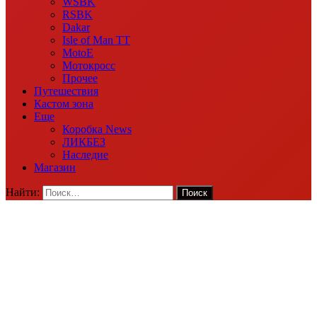
WSBK
RSBK
Dakar
Isle of Man TT
MotoE
Мотокросс
Прочее
Путешествия
Кастом зона
Еще
Коробка News
ЛИКБЕЗ
Наследие
Магазин
Найти: