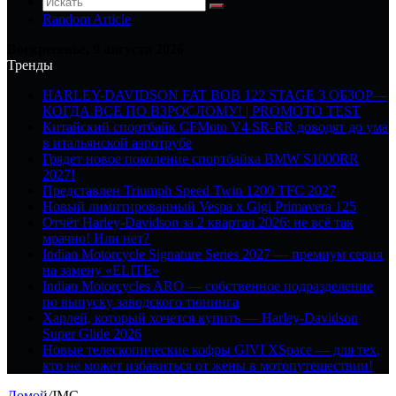
Random Article
Воскресенье, 9 августа 2026
Тренды
HARLEY-DAVIDSON FAT BOB 122 STAGE 3 ОБЗОР—
КОГДА ВСЕ ПО ВЗРОСЛОМУ! | PROMOTO TEST
Китайский спортбайк CFMoto V4 SR-RR доводят до ума
в итальянской аэротрубе
Грядет новое поколение спортбайка BMW S1000RR
2027!
Представлен Triumph Speed Twin 1200 TFC 2027
Новый лимитированный Vespa x Gigi Primavera 125
Отчёт Harley-Davidson за 2 квартал 2026: не всё так
мрачно! Или нет?
Indian Motorcycle Signature Series 2027 — премиум серия
на замену «ELITE»
Indian Motorcycles ARO — собственное подразделение
по выпуску заводского тюнинга
Харлей, который хочется купить — Harley-Davidson
Super Glide 2026
Новые телескопические кофры GIVI XSpace — для тех,
кто не может избавиться от жены в мотопутешествии!
Домой
/
JMC