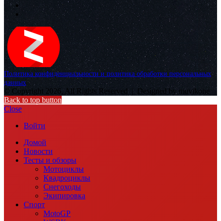
Политика конфиденциальности и политика обработки персональных
данных
© Copyright 2026, All Rights Reserved |
Designed by muvikone
Back to top button
Close
Войти
Домой
Новости
Тесты и обзоры
Мотоциклы
Квадроциклы
Снегоходы
Экипировка
Спорт
MotoGP