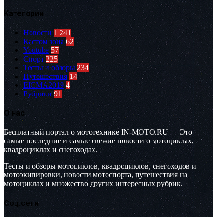
Категории
Новости
1 241
Кастом зона
62
Youtube
57
Спорт
225
Тесты и обзоры
234
Путешествия
14
EICMA2019
4
Рубрики
91
О нас
Бесплатный портал о мототехнике IN-MOTO.RU — Это
самые последние и самые свежие новости о мотоциклах,
квадроциклах и снегоходах.
Тесты и обзоры мотоциклов, квадроциклов, снегоходов и
мотоэкипировки, новости мотоспорта, путешествия на
мотоциклах и множество других интересных рубрик.
Соц.сети