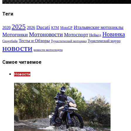
Теги
2025
Ducati
Итальянские мотоциклы
2020
2026
KTM
MotoGP
Новинка
Мотоновости
Мотогонки
Мотоспорт
Нейкед
Тесты и Обзоры
Туристический эндуро
Спортбайк
Туристический мотоцикл
новости
новости мотоспорта
Самое читаемое
Новости