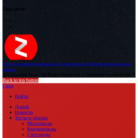
Соц.сети
Политика конфиденциальности и политика обработки персональных
данных
© Copyright 2026, All Rights Reserved |
Designed by muvikone
Back to top button
Close
Войти
Домой
Новости
Тесты и обзоры
Мотоциклы
Квадроциклы
Снегоходы