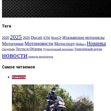
Теги
2025
Ducati
Итальянские мотоциклы
2020
2026
KTM
MotoGP
Новинка
Мотоновости
Мотогонки
Мотоспорт
Нейкед
Тесты и Обзоры
Туристический эндуро
Спортбайк
Туристический мотоцикл
новости
новости мотоспорта
Самое читаемое
Новости