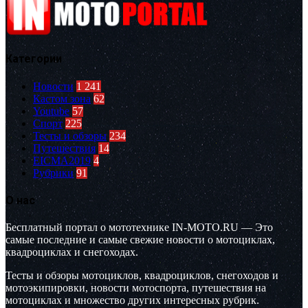
Категории
Новости
1 241
Кастом зона
62
Youtube
57
Спорт
225
Тесты и обзоры
234
Путешествия
14
EICMA2019
4
Рубрики
91
О нас
Бесплатный портал о мототехнике IN-MOTO.RU — Это
самые последние и самые свежие новости о мотоциклах,
квадроциклах и снегоходах.
Тесты и обзоры мотоциклов, квадроциклов, снегоходов и
мотоэкипировки, новости мотоспорта, путешествия на
мотоциклах и множество других интересных рубрик.