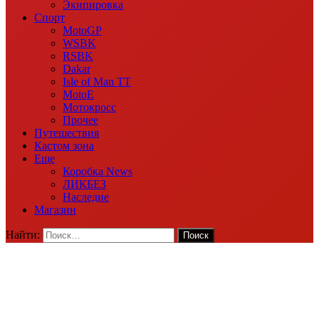
Экипировка
Спорт
MotoGP
WSBK
RSBK
Dakar
Isle of Man TT
MotoE
Мотокросс
Прочее
Путешествия
Кастом зона
Еще
Коробка News
ЛИКБЕЗ
Наследие
Магазин
Найти: