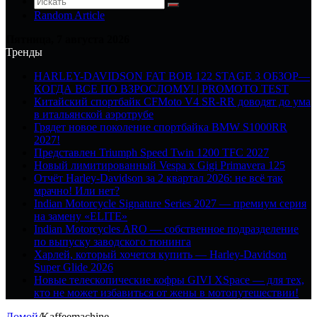
Random Article
Пятница, 7 августа 2026
Тренды
HARLEY-DAVIDSON FAT BOB 122 STAGE 3 ОБЗОР—
КОГДА ВСЕ ПО ВЗРОСЛОМУ! | PROMOTO TEST
Китайский спортбайк CFMoto V4 SR-RR доводят до ума
в итальянской аэротрубе
Грядет новое поколение спортбайка BMW S1000RR
2027!
Представлен Triumph Speed Twin 1200 TFC 2027
Новый лимитированный Vespa x Gigi Primavera 125
Отчёт Harley-Davidson за 2 квартал 2026: не всё так
мрачно! Или нет?
Indian Motorcycle Signature Series 2027 — премиум серия
на замену «ELITE»
Indian Motorcycles ARO — собственное подразделение
по выпуску заводского тюнинга
Харлей, который хочется купить — Harley-Davidson
Super Glide 2026
Новые телескопические кофры GIVI XSpace — для тех,
кто не может избавиться от жены в мотопутешествии!
Домой
/
Kaffeemachine