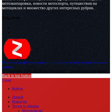
мотоэкипировки, новости мотоспорта, путешествия на
мотоциклах и множество других интересных рубрик.
Соц.сети
Политика конфиденциальности и политика обработки персональных
данных
© Copyright 2026, All Rights Reserved |
Designed by muvikone
Back to top button
Close
Войти
Домой
Новости
Тесты и обзоры
Мотоциклы