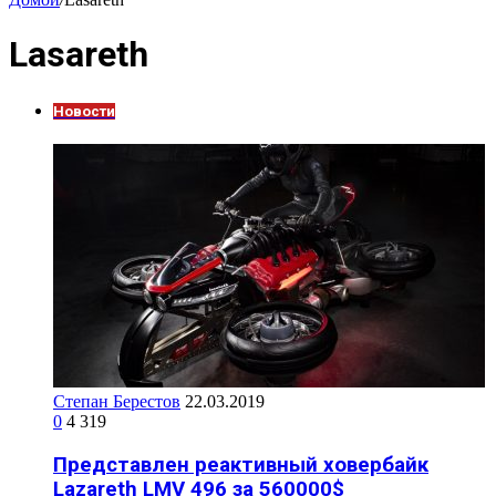
Lasareth
Новости
Степан Берестов
22.03.2019
0
4 319
Представлен реактивный ховербайк
Lazareth LMV 496 за 560000$