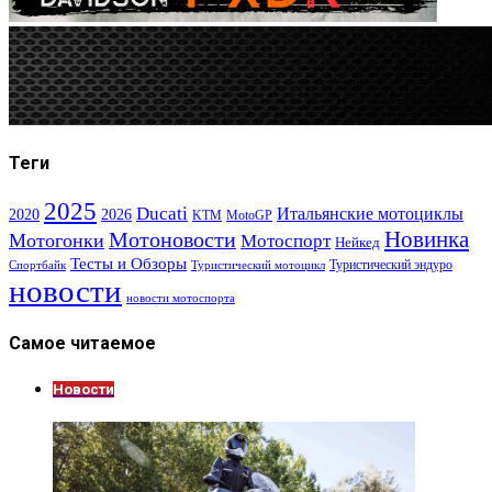
Теги
2025
Ducati
Итальянские мотоциклы
2020
2026
KTM
MotoGP
Новинка
Мотоновости
Мотогонки
Мотоспорт
Нейкед
Тесты и Обзоры
Туристический эндуро
Спортбайк
Туристический мотоцикл
новости
новости мотоспорта
Самое читаемое
Новости