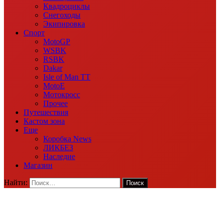
Квадроциклы
Снегоходы
Экипировка
Спорт
MotoGP
WSBK
RSBK
Dakar
Isle of Man TT
MotoE
Мотокросс
Прочее
Путешествия
Кастом зона
Еще
Коробка News
ЛИКБЕЗ
Наследие
Магазин
Найти: