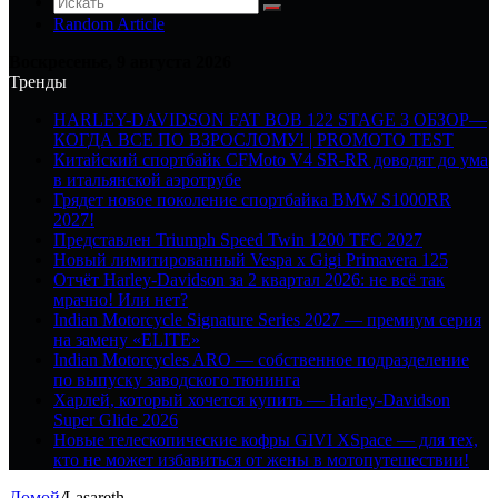
Random Article
Воскресенье, 9 августа 2026
Тренды
HARLEY-DAVIDSON FAT BOB 122 STAGE 3 ОБЗОР—
КОГДА ВСЕ ПО ВЗРОСЛОМУ! | PROMOTO TEST
Китайский спортбайк CFMoto V4 SR-RR доводят до ума
в итальянской аэротрубе
Грядет новое поколение спортбайка BMW S1000RR
2027!
Представлен Triumph Speed Twin 1200 TFC 2027
Новый лимитированный Vespa x Gigi Primavera 125
Отчёт Harley-Davidson за 2 квартал 2026: не всё так
мрачно! Или нет?
Indian Motorcycle Signature Series 2027 — премиум серия
на замену «ELITE»
Indian Motorcycles ARO — собственное подразделение
по выпуску заводского тюнинга
Харлей, который хочется купить — Harley-Davidson
Super Glide 2026
Новые телескопические кофры GIVI XSpace — для тех,
кто не может избавиться от жены в мотопутешествии!
Домой
/
Lasareth