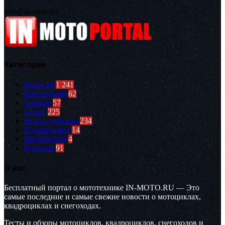
info@in-moto.ru
Категории
Новости
1 241
Кастом зона
62
Youtube
57
Спорт
225
Тесты и обзоры
234
Путешествия
14
EICMA2019
4
Рубрики
91
О нас
Бесплатный портал о мототехнике IN-MOTO.RU — Это
самые последние и самые свежие новости о мотоциклах,
квадроциклах и снегоходах.
Тесты и обзоры мотоциклов, квадроциклов, снегоходов и