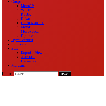
Спорт
MotoGP
WSBK
RSBK
Dakar
Isle of Man TT
MotoE
Мотокросс
Прочее
Путешествия
Кастом зона
Еще
Коробка News
ЛИКБЕЗ
Наследие
Магазин
Найти: