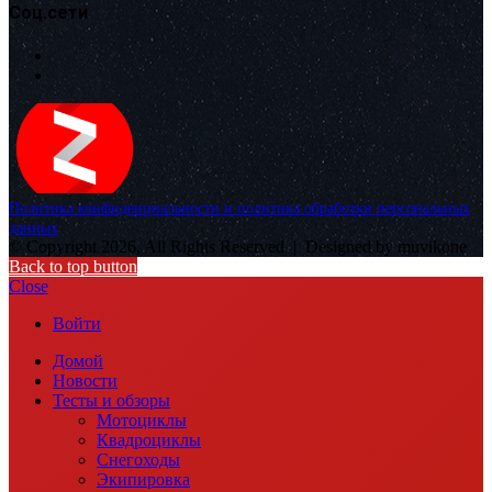
Соц.сети
Политика конфиденциальности и политика обработки персональных
данных
© Copyright 2026, All Rights Reserved |
Designed by muvikone
Back to top button
Close
Войти
Домой
Новости
Тесты и обзоры
Мотоциклы
Квадроциклы
Снегоходы
Экипировка