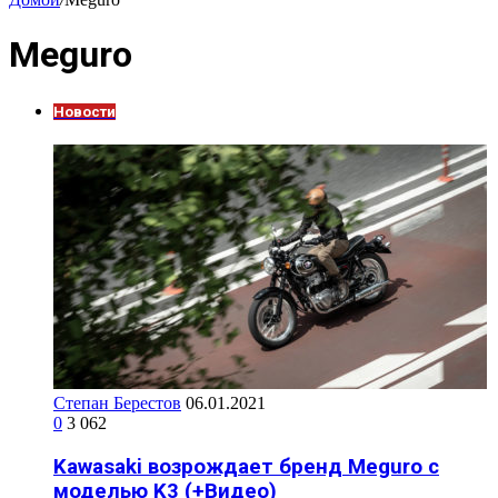
Meguro
Новости
Степан Берестов
06.01.2021
0
3 062
Kawasaki возрождает бренд Meguro с
моделью K3 (+Видео)