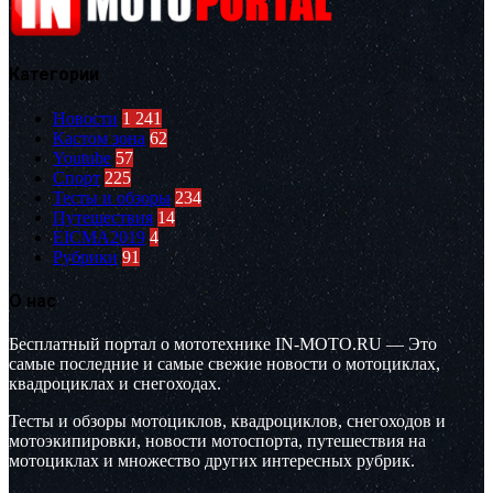
Категории
Новости
1 241
Кастом зона
62
Youtube
57
Спорт
225
Тесты и обзоры
234
Путешествия
14
EICMA2019
4
Рубрики
91
О нас
Бесплатный портал о мототехнике IN-MOTO.RU — Это
самые последние и самые свежие новости о мотоциклах,
квадроциклах и снегоходах.
Тесты и обзоры мотоциклов, квадроциклов, снегоходов и
мотоэкипировки, новости мотоспорта, путешествия на
мотоциклах и множество других интересных рубрик.