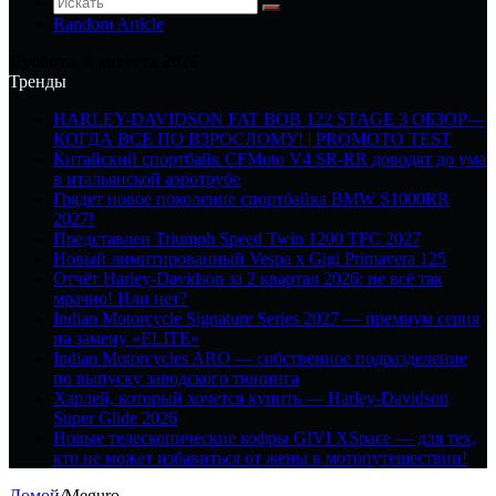
Random Article
Суббота, 8 августа 2026
Тренды
HARLEY-DAVIDSON FAT BOB 122 STAGE 3 ОБЗОР—
КОГДА ВСЕ ПО ВЗРОСЛОМУ! | PROMOTO TEST
Китайский спортбайк CFMoto V4 SR-RR доводят до ума
в итальянской аэротрубе
Грядет новое поколение спортбайка BMW S1000RR
2027!
Представлен Triumph Speed Twin 1200 TFC 2027
Новый лимитированный Vespa x Gigi Primavera 125
Отчёт Harley-Davidson за 2 квартал 2026: не всё так
мрачно! Или нет?
Indian Motorcycle Signature Series 2027 — премиум серия
на замену «ELITE»
Indian Motorcycles ARO — собственное подразделение
по выпуску заводского тюнинга
Харлей, который хочется купить — Harley-Davidson
Super Glide 2026
Новые телескопические кофры GIVI XSpace — для тех,
кто не может избавиться от жены в мотопутешествии!
Домой
/
Meguro