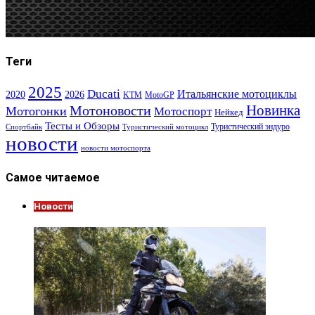
Теги
2025
Ducati
Итальянские мотоциклы
2020
2026
KTM
MotoGP
Новинка
Мотоновости
Мотогонки
Мотоспорт
Нейкед
Тесты и Обзоры
Туристический эндуро
Спортбайк
Туристический мотоцикл
новости
новости мотоспорта
Самое читаемое
Новости