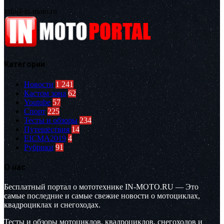
info@in-moto.ru
Категории
Новости
1 241
Кастом зона
62
Youtube
57
Спорт
225
Тесты и обзоры
234
Путешествия
14
EICMA2019
4
Рубрики
91
О нас
Бесплатный портал о мототехнике IN-MOTO.RU — Это
самые последние и самые свежие новости о мотоциклах,
квадроциклах и снегоходах.
Тесты и обзоры мотоциклов, квадроциклов, снегоходов и