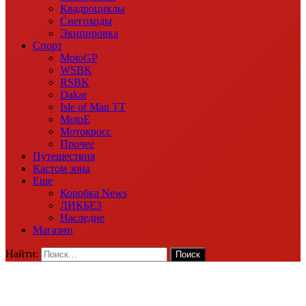
Квадроциклы
Снегоходы
Экипировка
Спорт
MotoGP
WSBK
RSBK
Dakar
Isle of Man TT
MotoE
Мотокросс
Прочее
Путешествия
Кастом зона
Еще
Коробка News
ЛИКБЕЗ
Наследие
Магазин
Найти: