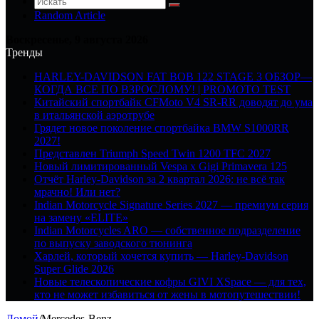
Random Article
Воскресенье, 9 августа 2026
Тренды
HARLEY-DAVIDSON FAT BOB 122 STAGE 3 ОБЗОР—
КОГДА ВСЕ ПО ВЗРОСЛОМУ! | PROMOTO TEST
Китайский спортбайк CFMoto V4 SR-RR доводят до ума
в итальянской аэротрубе
Грядет новое поколение спортбайка BMW S1000RR
2027!
Представлен Triumph Speed Twin 1200 TFC 2027
Новый лимитированный Vespa x Gigi Primavera 125
Отчёт Harley-Davidson за 2 квартал 2026: не всё так
мрачно! Или нет?
Indian Motorcycle Signature Series 2027 — премиум серия
на замену «ELITE»
Indian Motorcycles ARO — собственное подразделение
по выпуску заводского тюнинга
Харлей, который хочется купить — Harley-Davidson
Super Glide 2026
Новые телескопические кофры GIVI XSpace — для тех,
кто не может избавиться от жены в мотопутешествии!
Домой
/
Mercedes-Benz