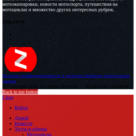
мотоэкипировки, новости мотоспорта, путешествия на
мотоциклах и множество других интересных рубрик.
Соц.сети
Политика конфиденциальности и политика обработки персональных
данных
© Copyright 2026, All Rights Reserved |
Designed by muvikone
Back to top button
Close
Войти
Домой
Новости
Тесты и обзоры
Мотоциклы