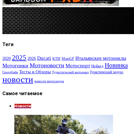
Теги
2025
Ducati
Итальянские мотоциклы
2020
2026
KTM
MotoGP
Новинка
Мотоновости
Мотогонки
Мотоспорт
Нейкед
Тесты и Обзоры
Туристический эндуро
Спортбайк
Туристический мотоцикл
новости
новости мотоспорта
Самое читаемое
Новости