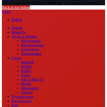
© Copyright 2026, All Rights Reserved |
Designed by muvikone
Back to top button
Close
Войти
Домой
Новости
Тесты и обзоры
Мотоциклы
Квадроциклы
Снегоходы
Экипировка
Спорт
MotoGP
WSBK
RSBK
Dakar
Isle of Man TT
MotoE
Мотокросс
Прочее
Путешествия
Кастом зона
Еще