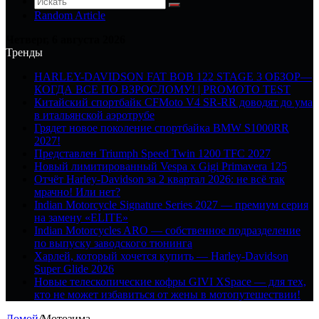
Random Article
Четверг, 6 августа 2026
Тренды
HARLEY-DAVIDSON FAT BOB 122 STAGE 3 ОБЗОР—
КОГДА ВСЕ ПО ВЗРОСЛОМУ! | PROMOTO TEST
Китайский спортбайк CFMoto V4 SR-RR доводят до ума
в итальянской аэротрубе
Грядет новое поколение спортбайка BMW S1000RR
2027!
Представлен Triumph Speed Twin 1200 TFC 2027
Новый лимитированный Vespa x Gigi Primavera 125
Отчёт Harley-Davidson за 2 квартал 2026: не всё так
мрачно! Или нет?
Indian Motorcycle Signature Series 2027 — премиум серия
на замену «ELITE»
Indian Motorcycles ARO — собственное подразделение
по выпуску заводского тюнинга
Харлей, который хочется купить — Harley-Davidson
Super Glide 2026
Новые телескопические кофры GIVI XSpace — для тех,
кто не может избавиться от жены в мотопутешествии!
Домой
/
Мотозима