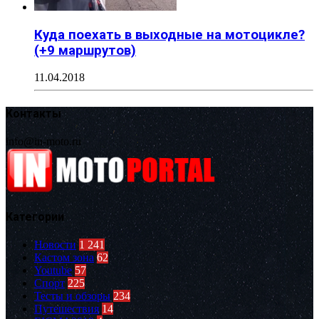
Куда поехать в выходные на мотоцикле?
(+9 маршрутов)
11.04.2018
Контакты
info@in-moto.ru
Категории
Новости
1 241
Кастом зона
62
Youtube
57
Спорт
225
Тесты и обзоры
234
Путешествия
14