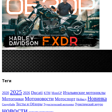
Теги
2025
Ducati
Итальянские мотоциклы
2020
2026
KTM
MotoGP
Новинка
Мотоновости
Мотогонки
Мотоспорт
Нейкед
Тесты и Обзоры
Туристический эндуро
Спортбайк
Туристический мотоцикл
новости
новости мотоспорта