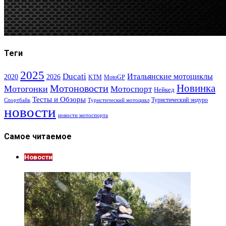
Теги
2025
Ducati
Итальянские мотоциклы
2020
2026
KTM
MotoGP
Новинка
Мотоновости
Мотогонки
Мотоспорт
Нейкед
Тесты и Обзоры
Туристический эндуро
Спортбайк
Туристический мотоцикл
новости
новости мотоспорта
Самое читаемое
Новости