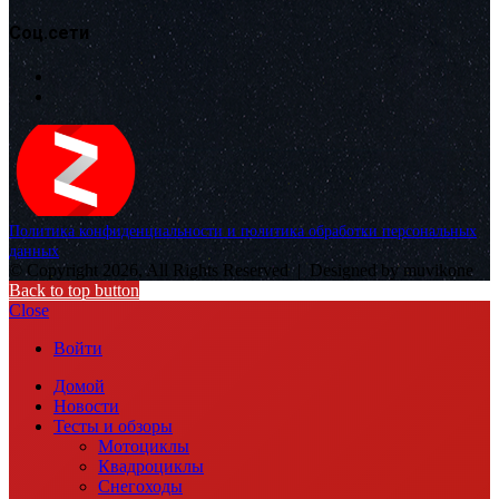
Соц.сети
Политика конфиденциальности и политика обработки персональных
данных
© Copyright 2026, All Rights Reserved |
Designed by muvikone
Back to top button
Close
Войти
Домой
Новости
Тесты и обзоры
Мотоциклы
Квадроциклы
Снегоходы