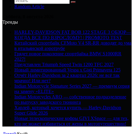
Random Article
Суббота, 8 августа 2026
Тренды
HARLEY-DAVIDSON FAT BOB 122 STAGE 3 ОБЗОР—
КОГДА ВСЕ ПО ВЗРОСЛОМУ! | PROMOTO TEST
Китайский спортбайк CFMoto V4 SR-RR доводят до ума
в итальянской аэротрубе
Грядет новое поколение спортбайка BMW S1000RR
2027!
Представлен Triumph Speed Twin 1200 TFC 2027
Новый лимитированный Vespa x Gigi Primavera 125
Отчёт Harley-Davidson за 2 квартал 2026: не всё так
мрачно! Или нет?
Indian Motorcycle Signature Series 2027 — премиум серия
на замену «ELITE»
Indian Motorcycles ARO — собственное подразделение
по выпуску заводского тюнинга
Харлей, который хочется купить — Harley-Davidson
Super Glide 2026
Новые телескопические кофры GIVI XSpace — для тех,
кто не может избавиться от жены в мотопутешествии!
Домой
/
Swift