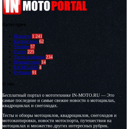
Категории
Новости
1 241
Кастом зона
62
Youtube
57
Спорт
225
Тесты и обзоры
234
Путешествия
14
EICMA2019
4
Рубрики
91
О нас
Бесплатный портал о мототехнике IN-MOTO.RU — Это
самые последние и самые свежие новости о мотоциклах,
квадроциклах и снегоходах.
Тесты и обзоры мотоциклов, квадроциклов, снегоходов и
мотоэкипировки, новости мотоспорта, путешествия на
мотоциклах и множество других интересных рубрик.