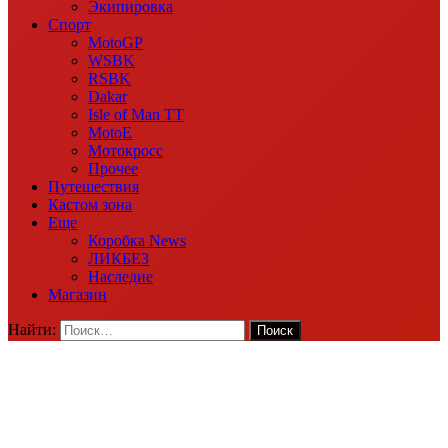
Экипировка
Спорт
MotoGP
WSBK
RSBK
Dakar
Isle of Man TT
MotoE
Мотокросс
Прочее
Путешествия
Кастом зона
Еще
Коробка News
ЛИКБЕЗ
Наследие
Магазин
Найти: