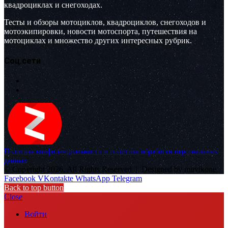
квадроциклах и снегоходах.
Тесты и обзоры мотоциклов, квадроциклов, снегоходов и
мотоэкипировки, новости мотоспорта, путешествия на
мотоциклах и множество других интересных рубрик.
Соц.сети
Политика конфиденциальности и политика обработки персональных
данных
© Copyright 2026, All Rights Reserved |
Designed by muvikone
Facebook
VKontakte
WhatsApp
Telegram
Back to top button
Close
Войти