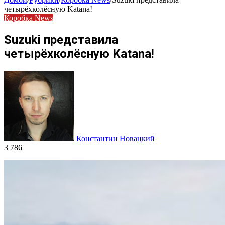
четырёхколёсную Katana!
Коробка News
Suzuki представила
четырёхколёсную Katana!
Константин Новацкий
3 786