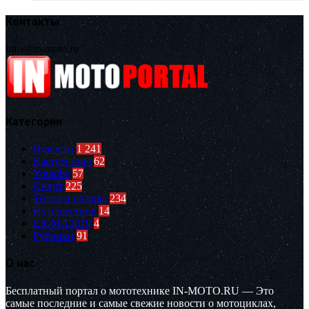
Контакты
info@in-moto.ru
Категории
Новости
1 241
Кастом зона
62
Youtube
57
Спорт
225
Тесты и обзоры
234
Путешествия
14
EICMA2019
4
Рубрики
91
О нас
Бесплатный портал о мототехнике IN-MOTO.RU — Это
самые последние и самые свежие новости о мотоциклах,