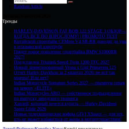
Random Article
Четверг, 6 августа 2026
Тренды
HARLEY-DAVIDSON FAT BOB 122 STAGE 3 ОБЗОР—
КОГДА ВСЕ ПО ВЗРОСЛОМУ! | PROMOTO TEST
Китайский спортбайк CFMoto V4 SR-RR доводят до ума
в итальянской аэротрубе
Грядет новое поколение спортбайка BMW S1000RR
2027!
Представлен Triumph Speed Twin 1200 TFC 2027
Новый лимитированный Vespa x Gigi Primavera 125
Отчёт Harley-Davidson за 2 квартал 2026: не всё так
мрачно! Или нет?
Indian Motorcycle Signature Series 2027 — премиум серия
на замену «ELITE»
Indian Motorcycles ARO — собственное подразделение
по выпуску заводского тюнинга
Харлей, который хочется купить — Harley-Davidson
Super Glide 2026
Новые телескопические кофры GIVI XSpace — для тех,
кто не может избавиться от жены в мотопутешествии!
Домой
/
Рубрики
/
Коробка News
/
Suzuki представила