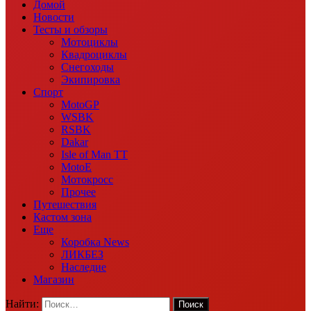
Домой
Новости
Тесты и обзоры
Мотоциклы
Квадроциклы
Снегоходы
Экипировка
Спорт
MotoGP
WSBK
RSBK
Dakar
Isle of Man TT
MotoE
Мотокросс
Прочее
Путешествия
Кастом зона
Еще
Коробка News
ЛИКБЕЗ
Наследие
Магазин
Найти: