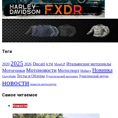
Теги
2025
Ducati
Итальянские мотоциклы
2020
2026
KTM
MotoGP
Новинка
Мотоновости
Мотогонки
Мотоспорт
Нейкед
Тесты и Обзоры
Туристический эндуро
Спортбайк
Туристический мотоцикл
новости
новости мотоспорта
Самое читаемое
Новости