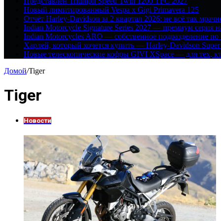
Представлен Triumph Speed Twin 1200 TFC 2027
Новый лимитированный Vespa x Gigi Primavera 125
Отчёт Harley-Davidson за 2 квартал 2026: не всё так мрачн
Indian Motorcycle Signature Series 2027 — премиум серия 
Indian Motorcycles ARO — собственное подразделение по
Харлей, который хочется купить — Harley-Davidson Super
Новые телескопические кофры GIVI XSpace — для тех, кт
Домой
/
Tiger
Tiger
Новости