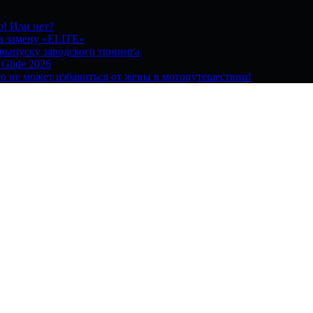
о! Или нет?
на замену «ELITE»
 выпуску заводского тюнинга
 Glide 2026
о не может избавиться от жены в мотопутешествии!