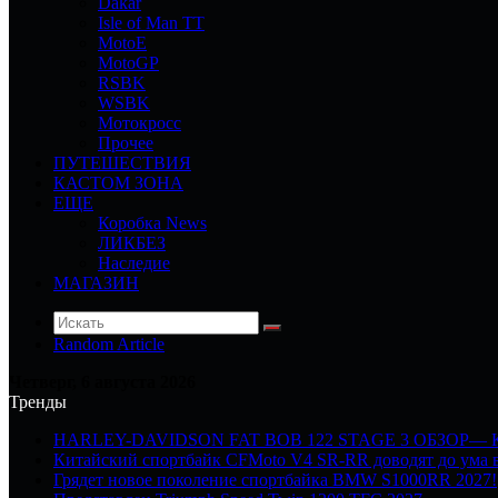
Dakar
Isle of Man TT
MotoE
MotoGP
RSBK
WSBK
Мотокросс
Прочее
ПУТЕШЕСТВИЯ
КАСТОМ ЗОНА
ЕЩЕ
Коробка News
ЛИКБЕЗ
Наследие
МАГАЗИН
Random Article
Четверг, 6 августа 2026
Тренды
HARLEY-DAVIDSON FAT BOB 122 STAGE 3 ОБЗОР—
Китайский спортбайк CFMoto V4 SR-RR доводят до ума в
Грядет новое поколение спортбайка BMW S1000RR 2027!