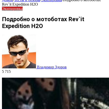
Rev`it Expedition H2O
Экипировка
Подробно о мотоботах Rev`it
Expedition H2O
Владимир Здоров
5 715