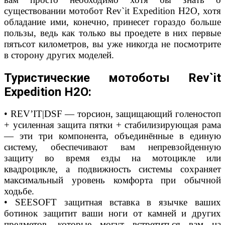
существовании мотобот Rev`it Expedition H2O, хотя
обладание ими, конечно, принесет гораздо больше
пользы, ведь как только вы проедете в них первые
пятьсот километров, вы уже никогда не посмотрите
в сторону других моделей.
Туристические мотоботы Rev`it
Expedition H2O:
• REV’IT|DSF — торсион, защищающий голеностоп
+ усиленная защита пятки + стабилизирующая рама
— эти три компонента, объединённые в единую
систему, обеспечивают вам непревзойденную
защиту во время езды на мотоцикле или
квадроцикле, а подвижность системы сохраняет
максимальный уровень комфорта при обычной
ходьбе.
• SEESOFT защитная вставка в язычке ваших
ботинок защитит ваши ноги от камней и других
предметов, которые могут встретиться вам на