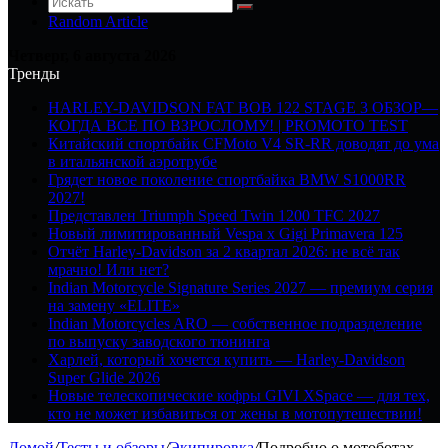
Random Article
Четверг, 6 августа 2026
Тренды
HARLEY-DAVIDSON FAT BOB 122 STAGE 3 ОБЗОР—
КОГДА ВСЕ ПО ВЗРОСЛОМУ! | PROMOTO TEST
Китайский спортбайк CFMoto V4 SR-RR доводят до ума
в итальянской аэротрубе
Грядет новое поколение спортбайка BMW S1000RR
2027!
Представлен Triumph Speed Twin 1200 TFC 2027
Новый лимитированный Vespa x Gigi Primavera 125
Отчёт Harley-Davidson за 2 квартал 2026: не всё так
мрачно! Или нет?
Indian Motorcycle Signature Series 2027 — премиум серия
на замену «ELITE»
Indian Motorcycles ARO — собственное подразделение
по выпуску заводского тюнинга
Харлей, который хочется купить — Harley-Davidson
Super Glide 2026
Новые телескопические кофры GIVI XSpace — для тех,
кто не может избавиться от жены в мотопутешествии!
Домой
/
Тесты и обзоры
/
Экипировка
/
Подробно о мотоботах