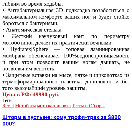
гибким во время ходьбы.
• Антибактериальная 3D подкладка позаботиться о
максимальном комфорте ваших ног и будет стойко
бороться с бактериями.
• Анатомическая стелька.
• Жесткий каучуковый кант по периметру
мотоботинок делает их практически вечными.
• Hydratex|Sphere — топовая ламинированная
мембрана обеспечивает 100%водонепроницаемость
и при этом позволит вашим ногам дышать, не
позволяя им вспотеть.
• Защитные вставки на мысе, пятке и щиколотках из
термоформированного пластика дополняют и без
того высочайший уровень защиты.
Цена в РФ: 49990 руб.
Теги
Rev`it
Мотоботы
мотоэкипировка
Тесты и Обзоры
Шторм в пустыне: кому трофи-трак за $800
000?