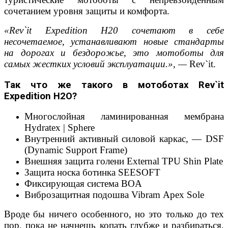
сочетанием уровня защиты и комфорта.
«
Rev
`
it
Expedition
H
20 сочетают в себе
несочетаемое, устанавливают новые стандарты
на дорогах и бездорожье, это мотоботы для
самых жестких условий эксплуатации.», —
Rev`it.
Так что же такого в мотоботах
Rev
`
it
Expedition
H
2
O
?
Многослойная ламинированная мембрана
Hydratex | Sphere
Внутренний активный силовой каркас, — DSF
(Dynamic Support Frame)
Внешняя защита голени External TPU Shin Plate
Защита носка ботинка SEESOFT
Фиксирующая система BOA
Виброзащитная подошва Vibram Apex Sole
Вроде бы ничего особенного, но это только до тех
пор, пока не начнешь копать глубже и разбираться,