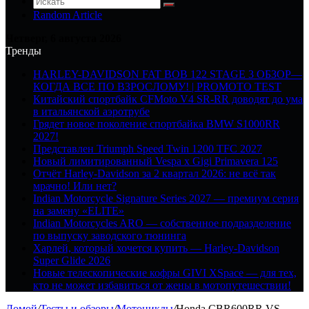
Random Article
Четверг, 6 августа 2026
Тренды
HARLEY-DAVIDSON FAT BOB 122 STAGE 3 ОБЗОР—
КОГДА ВСЕ ПО ВЗРОСЛОМУ! | PROMOTO TEST
Китайский спортбайк CFMoto V4 SR-RR доводят до ума
в итальянской аэротрубе
Грядет новое поколение спортбайка BMW S1000RR
2027!
Представлен Triumph Speed Twin 1200 TFC 2027
Новый лимитированный Vespa x Gigi Primavera 125
Отчёт Harley-Davidson за 2 квартал 2026: не всё так
мрачно! Или нет?
Indian Motorcycle Signature Series 2027 — премиум серия
на замену «ELITE»
Indian Motorcycles ARO — собственное подразделение
по выпуску заводского тюнинга
Харлей, который хочется купить — Harley-Davidson
Super Glide 2026
Новые телескопические кофры GIVI XSpace — для тех,
кто не может избавиться от жены в мотопутешествии!
Домой
/
Тесты и обзоры
/
Мотоциклы
/
Honda CBR600RR VS