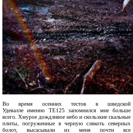
Во время осенних тестов в шведской
Удевалле
именно TE125 запомнился мне больше
всего. Хму
рое дождливое небо и скользкие скальные
плиты,
погруженные в черную слякоть северных
болот, вы
сасывали из меня почти все