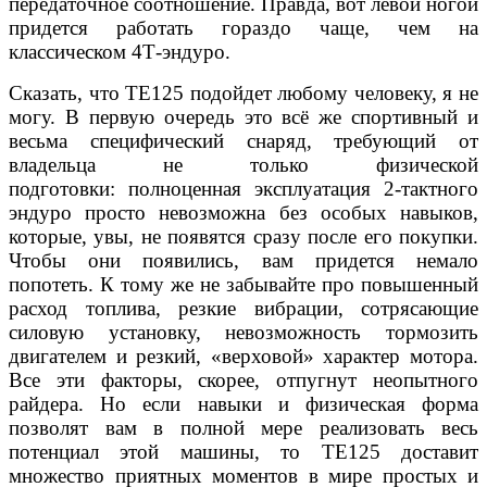
передаточное соотношение. Правда, вот левой
ногой
придется работать гораздо чаще, чем на
клас
сическом 4Т-эндуро.
Сказать, что TE125 подойдет любому человеку,
я не
могу. В первую очередь это всё же спортив
ный и
весьма специфический снаряд, требующий
от
владельца не только физической
подготовки:
полноценная эксплуатация 2-тактного
эндуро про
сто невозможна без особых навыков,
которые, увы,
не появятся сразу после его покупки.
Чтобы они по
явились, вам придется немало
попотеть. К тому же
не забывайте про повышенный
расход топлива,
резкие вибрации, сотрясающие
силовую установ
ку, невозможность тормозить
двигателем и резкий,
«верховой» характер мотора.
Все эти факторы, ско
рее, отпугнут неопытного
райдера. Но если навыки
и физическая форма
позволят вам в полной мере
реализовать весь
потенциал этой машины, то TE125
доставит
множество приятных моментов в мире про
стых и