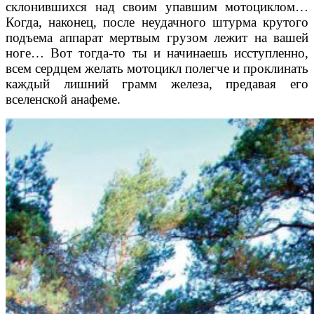
склонившихся над своим упав
шим мотоциклом…
Когда, наконец, после неудачно
го штурма крутого
подъема аппарат мертвым грузом
лежит на вашей
ноге… Вот тогда-то ты и начинаешь
исступленно,
всем сердцем желать мотоцикл полегче
и проклинать
каждый лишний грамм железа, преда
вая его
вселенской анафеме.