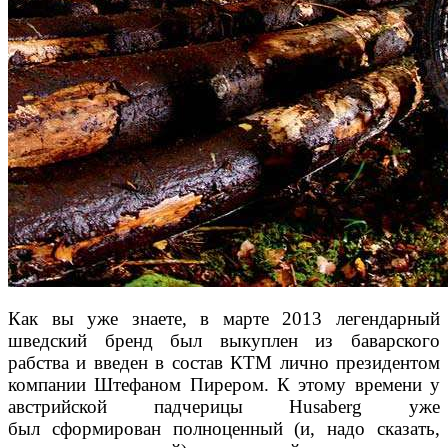
Как вы уже знаете, в марте 2013
легендарный
шведский бренд был выкуплен из ба
варского
рабства и введен в состав КТМ лично президентом
компании Штефаном Пирером. К этому
времени у
австрийской падчерицы Husaberg уже
был
сформирован полноценный (и, надо сказать,