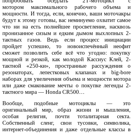
попробовать оседлать 2Т-мотоцикл с
мотором максимального рабочего объема и
мощности. И тогда, если, конечно, ваши моточакры
будут к это
му
готовы, вас неминуемо охватит самое
что ни на есть полнейшее просветление, насквозь
пронизанное сизым и едким дымом выхлопных 2-
тактных газов. Ведь если процесс инициации
пройдет успешно, то новоиспечённый неофит
сможет позволить себе всё что угодно: покупку
мощной и резкой, как молодой Кассиус Клей, 2-
тактной «250-ки», пространные рассуждения о
резонаторах, лепестковых клапанах и big-bore
наборах для увеличения объема и мощности мотора
или даже смакование мечты о покупке легенды 2-
тактного мира — Honda CR500…
Вообще, подобные мотоциклы — это
оригинальный
мир, образ жизни и мышления,
особая религия, почти
тоталитарная секта.
Собственный сленг, свои тусов
ки, символика,
интернет-объединения и даже отдель
ные классы в