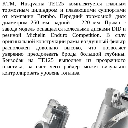
KTM,
Husqvarna TE125 комплектуется главным
тормоз
ным цилиндром и плавающими суппортами
от ком
пании Brembo. Передний тормозной диск
диаметром
260 мм, задний — 220 мм. Прямо с
завода модель
оснащается колесными дисками DID и
резиной
Michelin Enduro Competition. В силу
оригинальной
конструкции рамы воздушный фильтр
расположен
довольно высоко, что позволяет
уверенно преодоле
вать броды большой глубины.
Бензобак на TE125 вы
полнен из прозрачного
пластика, за счет чего райдер
может визуально
контролировать уровень топлива.