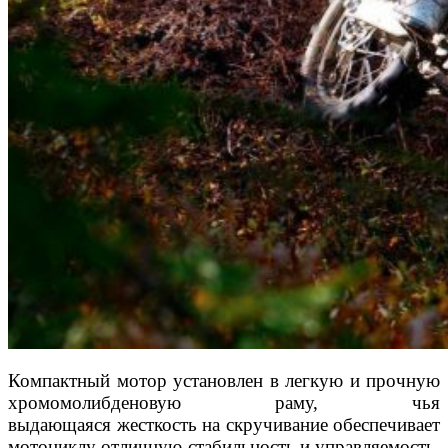
Компактный мотор установлен в легкую и проч
ную
хромомолибденовую раму, чья
выдающаяся
жесткость на скручивание обеспечивает
мотоциклу
отличную стабильность и управляемость.