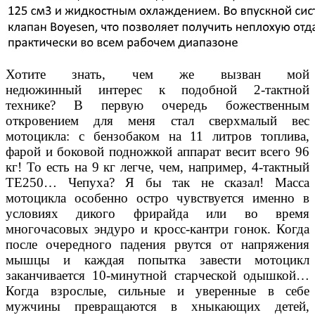
Хотите знать, чем же вызван мой
недюжинный
интерес к подобной 2-тактной
технике? В первую
очередь божественным
откровением для меня стал
сверхмалый вес
мотоцикла: с бензобаком на 11 ли
тров топлива,
фарой и боковой подножкой аппарат
весит всего 96
кг! То есть на 9 кг легче, чем, напри
мер, 4-тактный
TE250… Чепуха? Я бы так не сказал!
Масса
мотоцикла особенно остро чувствуется имен
но в
условиях дикого фрирайда или во время
мно
гочасовых эндуро и кросс-кантри гонок. Когда
после
очередного падения рвутся от напряжения
мышцы
и каждая попытка завести мотоцикл
заканчивается
10-минутной старческой одышкой…
Когда взрослые,
сильные и уверенные в себе
мужчины превращаются
в хныкающих детей,