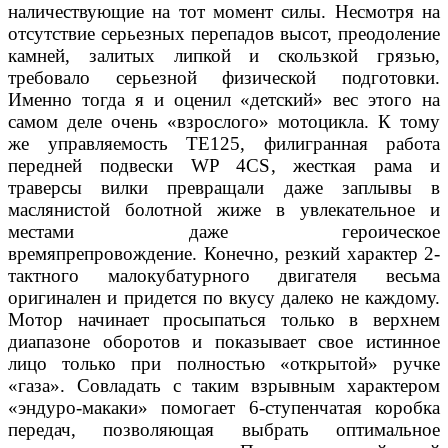
наличествующие на тот
момент силы. Несмотря на
отсутствие серьезных пе
репадов высот, преодоление
камней, залитых липкой
и скользкой грязью,
требовало серьезной физиче
ской подготовки.
Именно тогда я и оценил «детский»
вес этого на
самом деле очень «взрослого» мотоцик
ла. К тому
же управляемость TE125, филигранная
работа
передней подвески WP 4CS, жесткая рама
и
траверсы вилки превращали даже заплывы в
мас
лянистой болотной жиже в увлекательное и
местами
даже героическое
времяпрепровождение.
Конечно, резкий характер 2-
тактного малокубатур
ного двигателя весьма
оригинален и придется по вку
су далеко не каждому.
Мотор начинает просыпаться
только в верхнем
диапазоне оборотов и показывает
свое истинное
лицо только при полностью «откры
той» ручке
«газа». Совладать с таким взрывным ха
рактером
«эндуро-макаки» помогает 6-ступенчатая
коробка
передач, позволяющая выбрать оптималь
ное