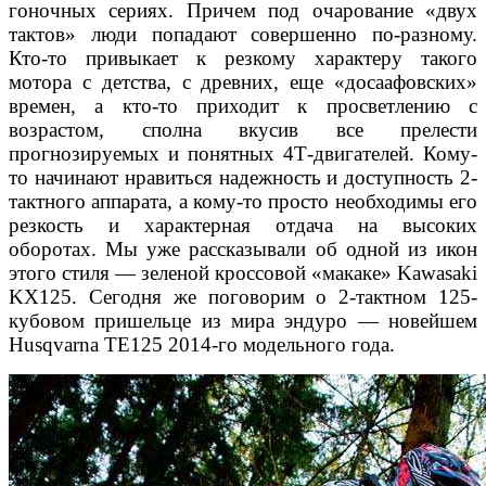
гоночных сериях. Причем под очаро
вание «двух
тактов» люди попадают совершенно
по-разному.
Кто-то привыкает к резкому характеру
такого
мотора с детства, с древних, еще «досаа
фовских»
времен, а кто-то приходит к просветлению
с
возрастом, сполна вкусив все прелести
прогнози
руемых и понятных 4Т-двигателей. Кому-
то начина
ют нравиться надежность и доступность 2-
тактного
аппарата, а кому-то просто необходимы его
резкость
и характерная отдача на высоких
оборотах.
Мы уже
рассказывали об одной из икон
этого стиля — зеле
ной кроссовой «макаке» Kawasaki
KX125. Сегодня же
поговорим о 2-тактном 125-
кубовом пришельце
из мира эндуро — новейшем
Husqvarna TE125 2014-го
модельного года.