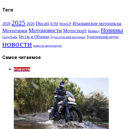
Теги
2025
Ducati
Итальянские мотоциклы
2020
2026
KTM
MotoGP
Новинка
Мотоновости
Мотогонки
Мотоспорт
Нейкед
Тесты и Обзоры
Туристический эндуро
Спортбайк
Туристический мотоцикл
новости
новости мотоспорта
Самое читаемое
Новости