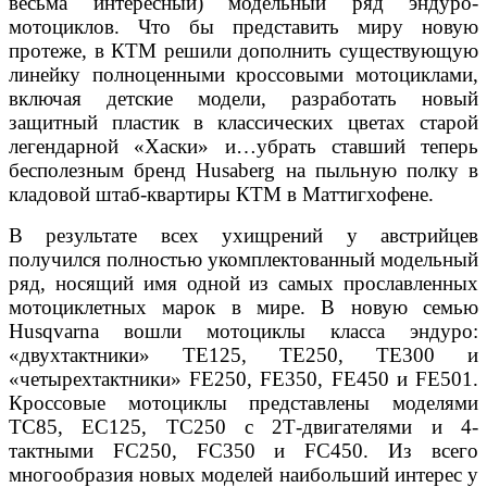
весьма
интересный) модельный ряд эндуро-
мотоциклов. Что
бы представить миру новую
протеже, в КТМ решили
дополнить существующую
линейку полноценными
кроссовыми мотоциклами,
включая детские моде
ли, разработать новый
защитный пластик в класси
ческих цветах старой
легендарной «Хаски» и…
убрать ставший теперь
бесполезным бренд Husaberg
на пыльную полку в
кладовой штаб-квартиры КТМ
в Маттигхофене.
В результате всех ухищрений у австрийцев
полу
чился полностью укомплектованный модельный
ряд,
носящий имя одной из самых прославленных
мото
циклетных марок в мире. В новую семью
Husqvarna
вошли мотоциклы класса эндуро:
«двухтактники»
TE125, TE250, TE300 и
«четырехтактники» FE250,
FE350, FE450 и FE501.
Кроссовые мотоциклы пред
ставлены моделями
TC85, ЕС125, ТС250 с 2Т-двига
телями и 4-
тактными FC250, FC350 и FC450.
Из всего
многообразия новых моделей наиболь
ший интерес у