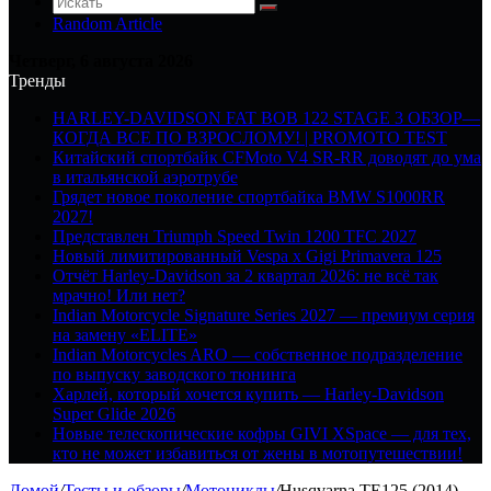
Random Article
Четверг, 6 августа 2026
Тренды
HARLEY-DAVIDSON FAT BOB 122 STAGE 3 ОБЗОР—
КОГДА ВСЕ ПО ВЗРОСЛОМУ! | PROMOTO TEST
Китайский спортбайк CFMoto V4 SR-RR доводят до ума
в итальянской аэротрубе
Грядет новое поколение спортбайка BMW S1000RR
2027!
Представлен Triumph Speed Twin 1200 TFC 2027
Новый лимитированный Vespa x Gigi Primavera 125
Отчёт Harley-Davidson за 2 квартал 2026: не всё так
мрачно! Или нет?
Indian Motorcycle Signature Series 2027 — премиум серия
на замену «ELITE»
Indian Motorcycles ARO — собственное подразделение
по выпуску заводского тюнинга
Харлей, который хочется купить — Harley-Davidson
Super Glide 2026
Новые телескопические кофры GIVI XSpace — для тех,
кто не может избавиться от жены в мотопутешествии!
Домой
/
Тесты и обзоры
/
Мотоциклы
/
Husqvarna TE125 (2014) —