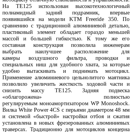
На TE125
использован высокотехнологичный
полиамидный
задний подрамник, впервые
появившийся на модели
KTM Freeride 350. По
сравнению с традиционной алю
миниевой деталью,
пластиковый элемент обладает
гораздо меньшей
массой и большей гибкостью. К то
му же его
составная конструкция позволила инжене
рам
выбрать наилучшее расположение для
камеры
воздушного фильтра, проводки и
специальных ниш
для удобного хвата, за которые
удобно вытаскивать
и поднимать мотоцикл.
Применение алюминиевого
цельнолитого маятника
позволило увеличить жест
кость ходовой части и
снизить массу TE125. Задняя
подвеска
«облагорожена» полностью
регулируемым
моноамортизатором WP Monoshock.
Вилка White
Power 4CS с перьями диаметром 48 мм
и системой
«быстрой» настройки отбоя и сжатия
установлена
в новых фрезерованных алюминиевых
траверсах.
Традиционно для мотоциклов концерна