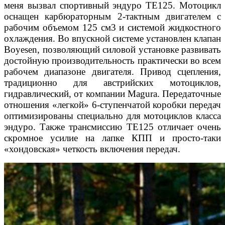
меня вызвал спортивный эндуро
TE125. Мотоцикл
оснащен карбюраторным 2-такт
ным двигателем с
рабочим объемом 125 см3 и систе
мой жидкостного
охлаждения. Во впускной системе
установлен клапан
Boyesen, позволяющий силовой
установке развивать
достойную производительность
практически во всем
рабочем диапазоне двигателя.
Привод сцепления,
традиционно для австрийских
мотоциклов,
гидравлический, от компании Magura.
Передаточные
отношения «легкой» 6-ступенча
той коробки передач
оптимизированы специально
для мотоциклов класса
эндуро. Также трансмиссию
TE125 отличает очень
скромное усилие на лапке
КПП и просто-таки
«хондовская» четкость включе
ния передач.