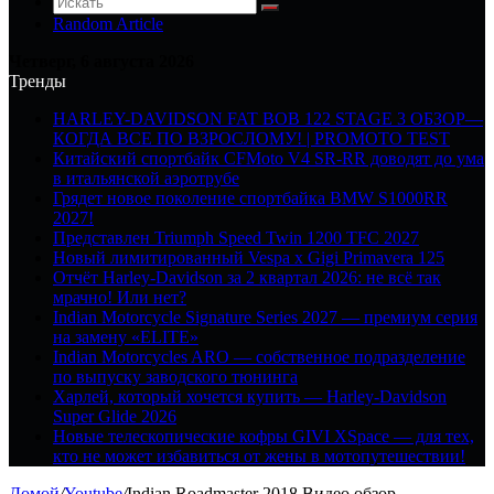
Random Article
Четверг, 6 августа 2026
Тренды
HARLEY-DAVIDSON FAT BOB 122 STAGE 3 ОБЗОР—
КОГДА ВСЕ ПО ВЗРОСЛОМУ! | PROMOTO TEST
Китайский спортбайк CFMoto V4 SR-RR доводят до ума
в итальянской аэротрубе
Грядет новое поколение спортбайка BMW S1000RR
2027!
Представлен Triumph Speed Twin 1200 TFC 2027
Новый лимитированный Vespa x Gigi Primavera 125
Отчёт Harley-Davidson за 2 квартал 2026: не всё так
мрачно! Или нет?
Indian Motorcycle Signature Series 2027 — премиум серия
на замену «ELITE»
Indian Motorcycles ARO — собственное подразделение
по выпуску заводского тюнинга
Харлей, который хочется купить — Harley-Davidson
Super Glide 2026
Новые телескопические кофры GIVI XSpace — для тех,
кто не может избавиться от жены в мотопутешествии!
Домой
/
Youtube
/
Indian Roadmaster 2018 Видео обзор —