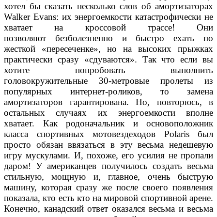
хотел бы сказать несколько слов об амортизаторах
Walker Evans: их энергоемкости катастрофически не
хватает на кроссовой трассе! Они
позволяют безболезненно и быстро ехать по
жесткой «пересеченке», но на высоких прыжках
практически сразу «сдуваются». Так что если вы
хотите попробовать выполнить
головокружительные 30-метровые пролеты из
популярных интернет-роликов, то замена
амортизаторов гарантирована. Но, повторюсь, в
остальных случаях их энергоемкости вполне
хватает. Как родоначальник и основоположник
класса спортивных мотовездеходов Polaris был
просто обязан ввязаться в эту весьма недешевую
игру мускулами. И, похоже, его усилия не пропали
даром! У американцев получилось создать весьма
стильную, мощную и, главное, очень быструю
машину, которая сразу же после своего появления
показала, кто есть кто на мировой спортивной арене.
Конечно, канадский ответ оказался весьма и весьма