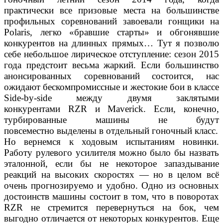
практически все призовые места на большинстве
профильных соревнований завоевали гонщики на
Polaris, легко «бравшие старты» и обгонявшие
конкурентов на длинных прямых… Тут я позволю
себе небольшое ли
рическое отступление: сезон 2015
года предстоит весьма жаркий. Если большинство
анонсированных соревнований состоится, нас
ожидают бескомпромиссные и жестокие бои в классе
Side-by-side между двумя заклятыми
конкурентами RZR и Maverick. Если, конечно,
турбированные машины не будут
повсеместно выделены в отдельный гоночный класс.
Но вернемся к ходовым испытаниям новинки.
Работу рулевого усилителя можно было бы назвать
эталонной, если бы не некоторое запаздывание
реакций на высоких скоростях — но в целом всё
очень прогнозируемо и удобно. Одно из основных
достоинств машины состоит в том, что в поворотах
RZR не стремится перевернуться на бок, чем
выгодно отличается от некоторых конкурентов. Еще