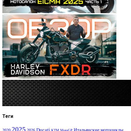
Теги
2025
Ducati
Итальянские мотоциклы
2020
2026
KTM
MotoGP