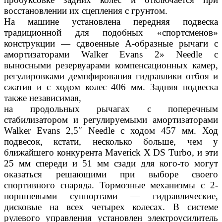
восстановлении их сцепления с грунтом.
На машине установлена передняя подвеска
традиционной для подобных «спортсменов»
конструкции — сдвоенные A-образные рычаги с
амортизаторами Walker Evans 2» Needle с
выносными резервуарами компенсационных камер,
регулировками демпфирования гидравлики отбоя и
сжатия и с ходом колес 406 мм. Задняя подвеска
также независимая,
на продольных рычагах c поперечным
стабилизатором и регулируемыми амортизаторами
Walker Evans 2,5″ Needle с ходом 457 мм. Ход
подвесок, кстати, несколько больше, чем у
ближайшего конкурента Maverick X DS Turbo, и эти
25 мм спереди и 51 мм сзади для кого-то могут
оказаться решающими при выборе своего
спортивного снаряда. Тормозные механизмы с 2-
поршневыми суппортами — гидравлические,
дисковые на всех четырех
колесах. В системе
рулевого управления установлен электроусилитель