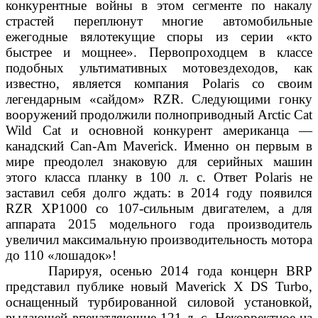
конкурентные войны в этом сегменте по накалу
страстей переплюнут многие автомобильные
ежегодные вялотекущие споры из серии «кто
быстрее и мощнее». Первопроходцем в классе
подобных ультимативных мотовездеходов, как
известно, является компания Polaris со своим
легендарным «сайдом» RZR. Следующими гонку
вооружений продолжили полноприводный Arctic Cat
Wild Cat и основной конкурент американца —
канадский Can-Am Maverick. Именно он первым в
мире преодолел знаковую для серийных машин
этого класса планку в 100 л. с. Ответ Polaris не
заставил себя долго ждать: в 2014 году появился
RZR XP1000 со 107-сильным двигателем, а для
аппарата 2015 модельного года производитель
увеличил максимальную производительность мотора
до 110 «лошадок»!
Парируя, осенью 2014 года концерн BRP
представил публике новый Maverick X DS Turbo,
оснащенный турбированной силовой установкой,
выдающей впечатляющие 121 л. с. Некорректное на