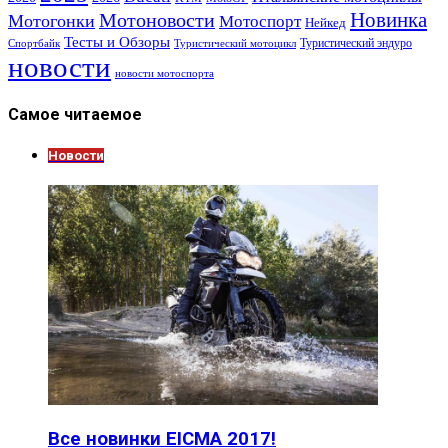
Новинка
Мотоновости
Мотогонки
Мотоспорт
Нейкед
Тесты и Обзоры
Туристический эндуро
Спортбайк
Туристический мотоцикл
новости
новости мотоспорта
Самое читаемое
Новости
Все новинки EICMA 2017!