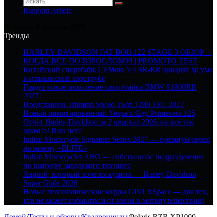
Random Article
Четверг, 6 августа 2026
Тренды
HARLEY-DAVIDSON FAT BOB 122 STAGE 3 ОБЗОР—
КОГДА ВСЕ ПО ВЗРОСЛОМУ! | PROMOTO TEST
Китайский спортбайк CFMoto V4 SR-RR доводят до ума
в итальянской аэротрубе
Грядет новое поколение спортбайка BMW S1000RR
2027!
Представлен Triumph Speed Twin 1200 TFC 2027
Новый лимитированный Vespa x Gigi Primavera 125
Отчёт Harley-Davidson за 2 квартал 2026: не всё так
мрачно! Или нет?
Indian Motorcycle Signature Series 2027 — премиум серия
на замену «ELITE»
Indian Motorcycles ARO — собственное подразделение
по выпуску заводского тюнинга
Харлей, который хочется купить — Harley-Davidson
Super Glide 2026
Новые телескопические кофры GIVI XSpace — для тех,
кто не может избавиться от жены в мотопутешествии!
Домой
/
Тесты и обзоры
/
Квадроциклы
/
Polaris RZR XP1000-