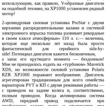
использующим, как правило, V-образные двигатели
на подобной технике, на XP1000 установлен рядный
мотор!
2-цилиндровая силовая установка ProStar с двумя
верхними распределительными валами и системой
электронного впрыска топлива развивает рекордные
в своем классе атмосферные» 110 л. с.— величина,
которая еще несколько лет назад была просто
фантастической для серийного side-by-
side! Потенциал двигателя кажется бесконечным,
а запас его крутящего момента — бездонным!
Мне не приходилось ездить на «турбовом» Maverick
XDS, но возможности силовой установки Polaris
RZR XP1000 поражают воображение. Двигатель
агрегатирован традиционным для всего семейства
вариатором PVT и КП с двумя режимами работы —
с приводом на задние колеса и, соответственно,
полным приводом. Когда активирована система
AWD, передний привод подключается при
пробуксовке задних колес и отключается при