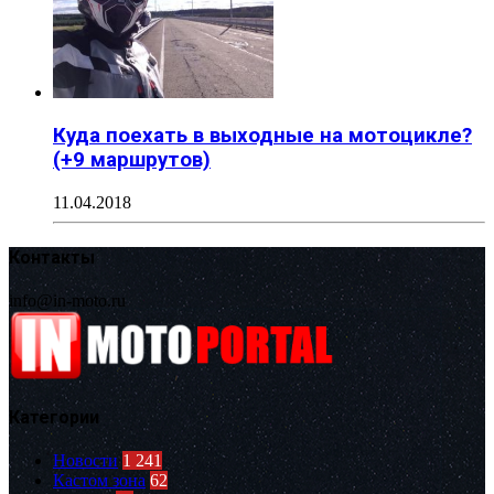
Куда поехать в выходные на мотоцикле?
(+9 маршрутов)
11.04.2018
Контакты
info@in-moto.ru
Категории
Новости
1 241
Кастом зона
62