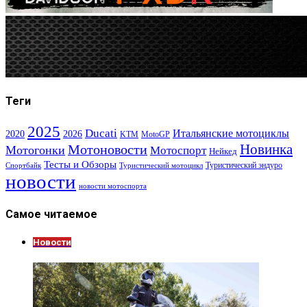
Теги
2025
Ducati
Итальянские мотоциклы
2020
2026
KTM
MotoGP
Новинка
Мотоновости
Мотогонки
Мотоспорт
Нейкед
Тесты и Обзоры
Туристический эндуро
Спортбайк
Туристический мотоцикл
новости
новости мотоспорта
Самое читаемое
Новости