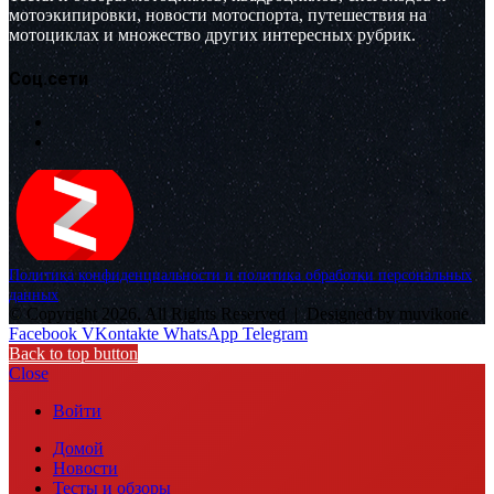
мотоэкипировки, новости мотоспорта, путешествия на
мотоциклах и множество других интересных рубрик.
Соц.сети
Политика конфиденциальности и политика обработки персональных
данных
© Copyright 2026, All Rights Reserved |
Designed by muvikone
Facebook
VKontakte
WhatsApp
Telegram
Back to top button
Close
Войти
Домой
Новости
Тесты и обзоры