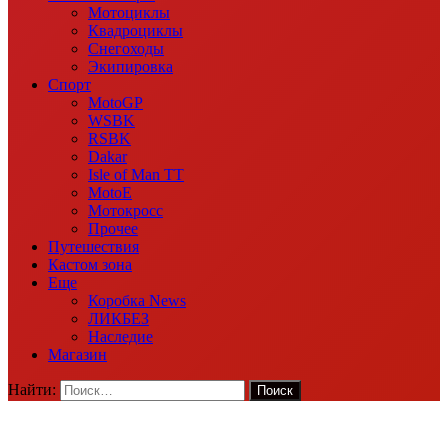
Мотоциклы
Квадроциклы
Снегоходы
Экипировка
Спорт
MotoGP
WSBK
RSBK
Dakar
Isle of Man TT
MotoE
Мотокросс
Прочее
Путешествия
Кастом зона
Еще
Коробка News
ЛИКБЕЗ
Наследие
Магазин
Найти: