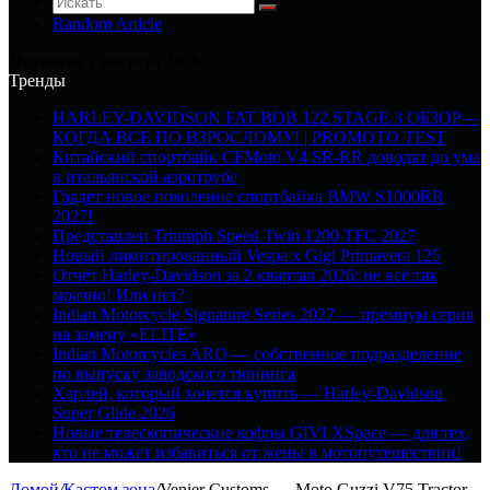
Random Article
Пятница, 7 августа 2026
Тренды
HARLEY-DAVIDSON FAT BOB 122 STAGE 3 ОБЗОР—
КОГДА ВСЕ ПО ВЗРОСЛОМУ! | PROMOTO TEST
Китайский спортбайк CFMoto V4 SR-RR доводят до ума
в итальянской аэротрубе
Грядет новое поколение спортбайка BMW S1000RR
2027!
Представлен Triumph Speed Twin 1200 TFC 2027
Новый лимитированный Vespa x Gigi Primavera 125
Отчёт Harley-Davidson за 2 квартал 2026: не всё так
мрачно! Или нет?
Indian Motorcycle Signature Series 2027 — премиум серия
на замену «ELITE»
Indian Motorcycles ARO — собственное подразделение
по выпуску заводского тюнинга
Харлей, который хочется купить — Harley-Davidson
Super Glide 2026
Новые телескопические кофры GIVI XSpace — для тех,
кто не может избавиться от жены в мотопутешествии!
Домой
/
Кастом зона
/
Venier Customs — Moto Guzzi V75 Tractor