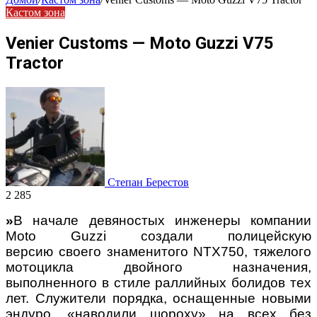
Кастом зона
Venier Customs — Moto Guzzi V75
Tractor
Степан Берестов
2 285
»
В начале девяностых инженеры компании
Moto Guzzi создали полицейскую
версию
своего знаменитого NTX750, тяжелого
мотоцикла двойного назначения,
выполненного
в стиле раллийных болидов тех
лет. Служители порядка, оснащенные новыми
эндуро,
«наводили шороху» на всех без