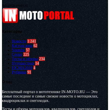
info@in-moto.ru
Категории
Новости
1 241
Кастом зона
62
Youtube
57
Спорт
225
Тесты и обзоры
234
Путешествия
14
EICMA2019
4
Рубрики
91
О нас
Бесплатный портал о мототехнике IN-MOTO.RU — Это
самые последние и самые свежие новости о мотоциклах,
квадроциклах и снегоходах.
Тесты и обзоры мотоциклов, квадроциклов, снегоходов и