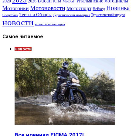
Ducati
Итальянские мотоциклы
2020
2026
KTM
MotoGP
Новинка
Мотоновости
Мотогонки
Мотоспорт
Нейкед
Тесты и Обзоры
Туристический эндуро
Спортбайк
Туристический мотоцикл
новости
новости мотоспорта
Самое читаемое
Новости
Все новинки EICMA 2017!