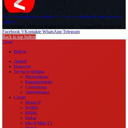
Политика конфиденциальности и политика обработки персональных
данных
© Copyright 2026, All Rights Reserved |
Designed by muvikone
Facebook
VKontakte
WhatsApp
Telegram
Back to top button
Close
Войти
Домой
Новости
Тесты и обзоры
Мотоциклы
Квадроциклы
Снегоходы
Экипировка
Спорт
MotoGP
WSBK
RSBK
Dakar
Isle of Man TT