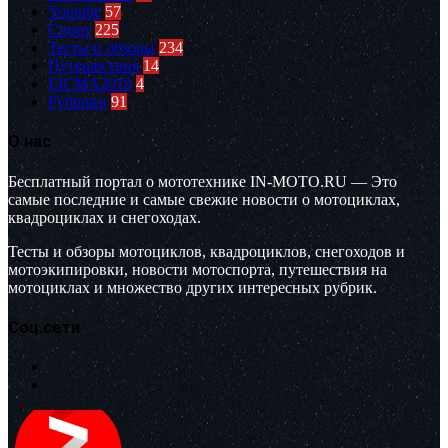
Youtube
57
Спорт
225
Тесты и обзоры
234
Путешествия
14
EICMA2019
4
Рубрики
91
О нас
Бесплатный портал о мототехнике IN-MOTO.RU — Это
самые последние и самые свежие новости о мотоциклах,
квадроциклах и снегоходах.
Тесты и обзоры мотоциклов, квадроциклов, снегоходов и
мотоэкипировки, новости мотоспорта, путешествия на
мотоциклах и множество других интересных рубрик.
Соц.сети