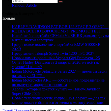
Random Article
Суббота, 8 августа 2026
Тренды
HARLEY-DAVIDSON FAT BOB 122 STAGE 3 ОБЗОР—
КОГДА ВСЕ ПО ВЗРОСЛОМУ! | PROMOTO TEST
Китайский спортбайк CFMoto V4 SR-RR доводят до ума
в итальянской аэротрубе
Грядет новое поколение спортбайка BMW S1000RR
2027!
Представлен Triumph Speed Twin 1200 TFC 2027
Новый лимитированный Vespa x Gigi Primavera 125
Отчёт Harley-Davidson за 2 квартал 2026: не всё так
мрачно! Или нет?
Indian Motorcycle Signature Series 2027 — премиум серия
на замену «ELITE»
Indian Motorcycles ARO — собственное подразделение
по выпуску заводского тюнинга
Харлей, который хочется купить — Harley-Davidson
Super Glide 2026
Новые телескопические кофры GIVI XSpace — для тех,
кто не может избавиться от жены в мотопутешествии!
Домой
/
Новости
/
“Античный” Coventry-Eagle Flying-8 по цене