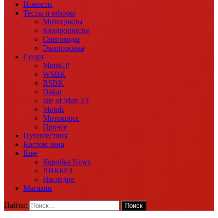
Новости
Тесты и обзоры
Мотоциклы
Квадроциклы
Снегоходы
Экипировка
Спорт
MotoGP
WSBK
RSBK
Dakar
Isle of Man TT
MotoE
Мотокросс
Прочее
Путешествия
Кастом зона
Еще
Коробка News
ЛИКБЕЗ
Наследие
Магазин
Найти: