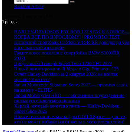
Random Article
Суббота, 8 августа 2026
Тренды
HARLEY-DAVIDSON FAT BOB 122 STAGE 3 ОБЗОР—
КОГДА ВСЕ ПО ВЗРОСЛОМУ! | PROMOTO TEST
Китайский спортбайк CFMoto V4 SR-RR доводят до ума
в итальянской аэротрубе
Грядет новое поколение спортбайка BMW S1000RR
2027!
Представлен Triumph Speed Twin 1200 TFC 2027
Новый лимитированный Vespa x Gigi Primavera 125
Отчёт Harley-Davidson за 2 квартал 2026: не всё так
мрачно! Или нет?
Indian Motorcycle Signature Series 2027 — премиум серия
на замену «ELITE»
Indian Motorcycles ARO — собственное подразделение
по выпуску заводского тюнинга
Харлей, который хочется купить — Harley-Davidson
Super Glide 2026
Новые телескопические кофры GIVI XSpace — для тех,
кто не может избавиться от жены в мотопутешествии!
Домой
/
Новости
/
Aprilia RSV4 и RSV4 Factory 2021 — новый