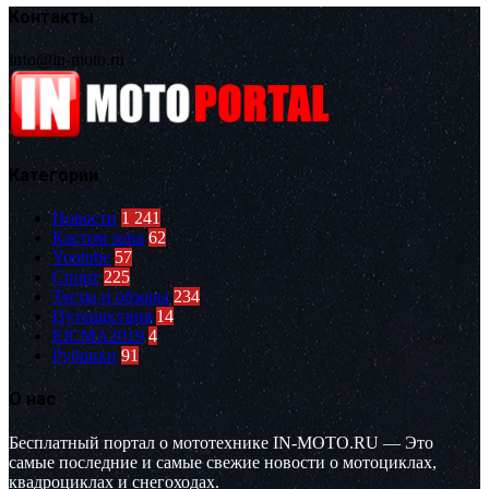
Контакты
info@in-moto.ru
Категории
Новости
1 241
Кастом зона
62
Youtube
57
Спорт
225
Тесты и обзоры
234
Путешествия
14
EICMA2019
4
Рубрики
91
О нас
Бесплатный портал о мототехнике IN-MOTO.RU — Это
самые последние и самые свежие новости о мотоциклах,
квадроциклах и снегоходах.