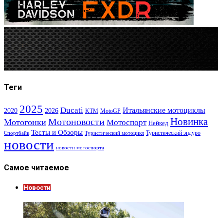
Теги
2025
Ducati
Итальянские мотоциклы
2020
2026
KTM
MotoGP
Новинка
Мотоновости
Мотогонки
Мотоспорт
Нейкед
Тесты и Обзоры
Туристический эндуро
Спортбайк
Туристический мотоцикл
новости
новости мотоспорта
Самое читаемое
Новости