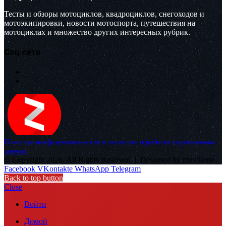
Тесты и обзоры мотоциклов, квадроциклов, снегоходов и
мотоэкипировки, новости мотоспорта, путешествия на
мотоциклах и множество других интересных рубрик.
Соц.сети
Политика конфиденциальности и политика обработки персональных
данных
© Copyright 2026, All Rights Reserved |
Designed by muvikone
Facebook
VKontakte
WhatsApp
Telegram
Back to top button
Close
Войти
Домой