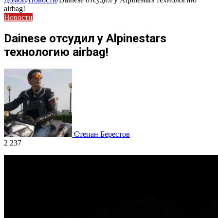
airbag!
Новости
Dainese отсудил у Alpinestars
технологию airbag!
Степан Берестов
2 237