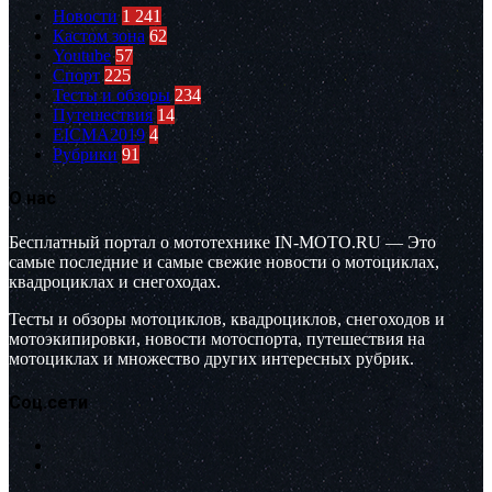
Новости
1 241
Кастом зона
62
Youtube
57
Спорт
225
Тесты и обзоры
234
Путешествия
14
EICMA2019
4
Рубрики
91
О нас
Бесплатный портал о мототехнике IN-MOTO.RU — Это
самые последние и самые свежие новости о мотоциклах,
квадроциклах и снегоходах.
Тесты и обзоры мотоциклов, квадроциклов, снегоходов и
мотоэкипировки, новости мотоспорта, путешествия на
мотоциклах и множество других интересных рубрик.
Соц.сети