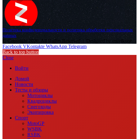
Политика конфиденциальности и политика обработки персональных
данных
© Copyright 2026, All Rights Reserved |
Designed by muvikone
Facebook
VKontakte
WhatsApp
Telegram
Back to top button
Close
Войти
Домой
Новости
Тесты и обзоры
Мотоциклы
Квадроциклы
Снегоходы
Экипировка
Спорт
MotoGP
WSBK
RSBK