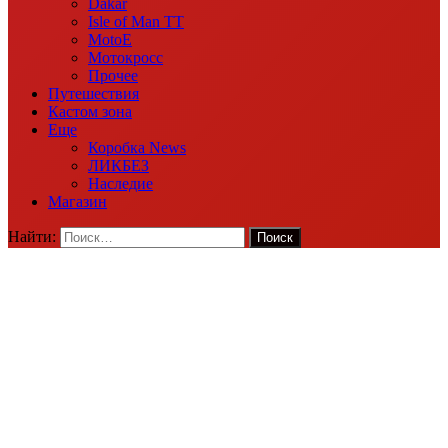
Dakar
Isle of Man TT
MotoE
Мотокросс
Прочее
Путешествия
Кастом зона
Еще
Коробка News
ЛИКБЕЗ
Наследие
Магазин
Найти: