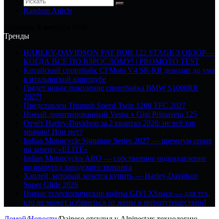
Random Article
Суббота, 8 августа 2026
Тренды
HARLEY-DAVIDSON FAT BOB 122 STAGE 3 ОБЗОР—
КОГДА ВСЕ ПО ВЗРОСЛОМУ! | PROMOTO TEST
Китайский спортбайк CFMoto V4 SR-RR доводят до ума
в итальянской аэротрубе
Грядет новое поколение спортбайка BMW S1000RR
2027!
Представлен Triumph Speed Twin 1200 TFC 2027
Новый лимитированный Vespa x Gigi Primavera 125
Отчёт Harley-Davidson за 2 квартал 2026: не всё так
мрачно! Или нет?
Indian Motorcycle Signature Series 2027 — премиум серия
на замену «ELITE»
Indian Motorcycles ARO — собственное подразделение
по выпуску заводского тюнинга
Харлей, который хочется купить — Harley-Davidson
Super Glide 2026
Новые телескопические кофры GIVI XSpace — для тех,
кто не может избавиться от жены в мотопутешествии!
Домой
/
Новости
/
Dainese отсудил у Alpinestars технологию