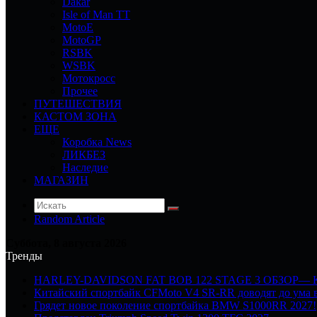
Dakar
Isle of Man TT
MotoE
MotoGP
RSBK
WSBK
Мотокросс
Прочее
ПУТЕШЕСТВИЯ
КАСТОМ ЗОНА
ЕЩЕ
Коробка News
ЛИКБЕЗ
Наследие
МАГАЗИН
Random Article
Суббота, 8 августа 2026
Тренды
HARLEY-DAVIDSON FAT BOB 122 STAGE 3 ОБЗОР—
Китайский спортбайк CFMoto V4 SR-RR доводят до ума в
Грядет новое поколение спортбайка BMW S1000RR 2027!