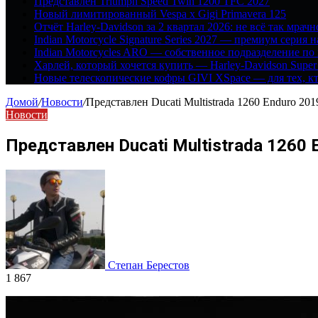
Представлен Triumph Speed Twin 1200 TFC 2027
Новый лимитированный Vespa x Gigi Primavera 125
Отчёт Harley-Davidson за 2 квартал 2026: не всё так мрачн
Indian Motorcycle Signature Series 2027 — премиум серия 
Indian Motorcycles ARO — собственное подразделение по
Харлей, который хочется купить — Harley-Davidson Super
Новые телескопические кофры GIVI XSpace — для тех, кт
Домой
/
Новости
/
Представлен Ducati Multistrada 1260 Enduro 201
Новости
Представлен Ducati Multistrada 1260 
Степан Берестов
1 867