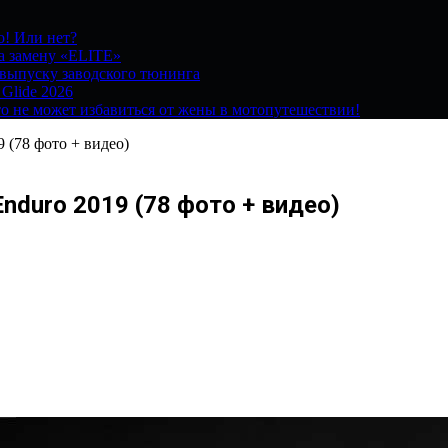
о! Или нет?
на замену «ELITE»
 выпуску заводского тюнинга
 Glide 2026
о не может избавиться от жены в мотопутешествии!
9 (78 фото + видео)
Enduro 2019 (78 фото + видео)