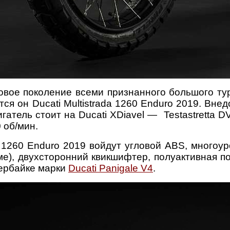
овое поколение всеми признанного большого ту
тся он Ducati Multistrada 1260 Enduro 2019. Вн
игатель стоит на Ducati XDiavel — Testastretta 
 об/мин.
a 1260 Enduro 2019 войдут угловой ABS, много
дъеме), двухсторонний квикшифтер, полуактивная 
пербайке марки
Ducati Panigale V4
.