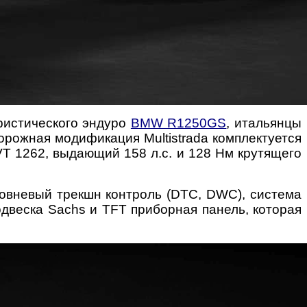
ристического эндуро
BMW R1250GS
, итальянцы
едорожная модификация Multistrada комплектуется
DVT 1262, выдающий 158 л.с. и 128 Нм крутящего
уровневый трекшн контроль (DTC, DWC), система
подвеска Sachs и TFT приборная панель, которая