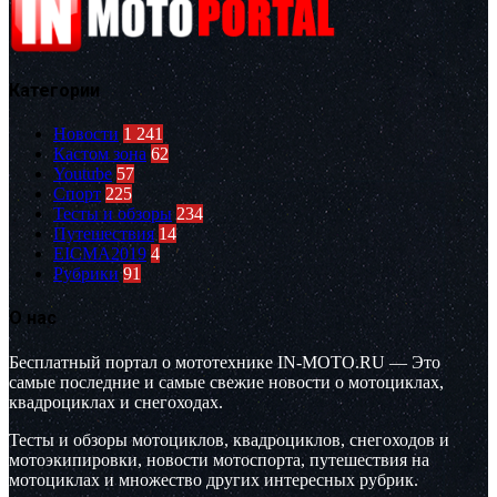
Категории
Новости
1 241
Кастом зона
62
Youtube
57
Спорт
225
Тесты и обзоры
234
Путешествия
14
EICMA2019
4
Рубрики
91
О нас
Бесплатный портал о мототехнике IN-MOTO.RU — Это
самые последние и самые свежие новости о мотоциклах,
квадроциклах и снегоходах.
Тесты и обзоры мотоциклов, квадроциклов, снегоходов и
мотоэкипировки, новости мотоспорта, путешествия на
мотоциклах и множество других интересных рубрик.