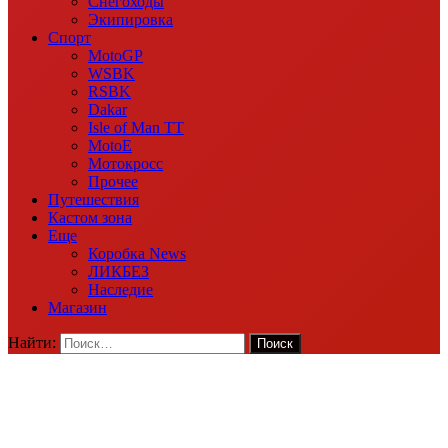
Снегоходы
Экипировка
Спорт
MotoGP
WSBK
RSBK
Dakar
Isle of Man TT
MotoE
Мотокросс
Прочее
Путешествия
Кастом зона
Еще
Коробка News
ЛИКБЕЗ
Наследие
Магазин
Найти: