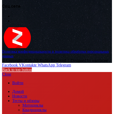
Соц.сети
Политика конфиденциальности и политика обработки персональных
данных
© Copyright 2026, All Rights Reserved |
Designed by muvikone
Facebook
VKontakte
WhatsApp
Telegram
Back to top button
Close
Войти
Домой
Новости
Тесты и обзоры
Мотоциклы
Квадроциклы