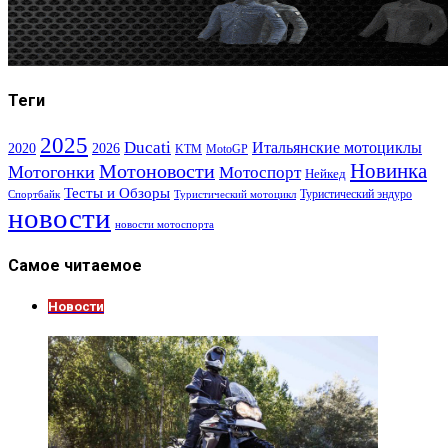
Теги
2025
Ducati
Итальянские мотоциклы
2020
2026
KTM
MotoGP
Новинка
Мотоновости
Мотогонки
Мотоспорт
Нейкед
Тесты и Обзоры
Туристический эндуро
Спортбайк
Туристический мотоцикл
новости
новости мотоспорта
Самое читаемое
Новости