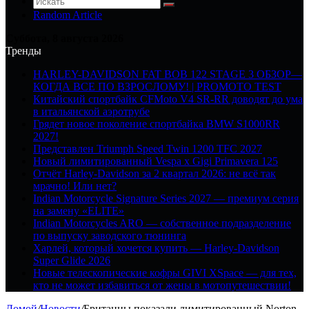
Random Article
Суббота, 8 августа 2026
Тренды
HARLEY-DAVIDSON FAT BOB 122 STAGE 3 ОБЗОР—
КОГДА ВСЕ ПО ВЗРОСЛОМУ! | PROMOTO TEST
Китайский спортбайк CFMoto V4 SR-RR доводят до ума
в итальянской аэротрубе
Грядет новое поколение спортбайка BMW S1000RR
2027!
Представлен Triumph Speed Twin 1200 TFC 2027
Новый лимитированный Vespa x Gigi Primavera 125
Отчёт Harley-Davidson за 2 квартал 2026: не всё так
мрачно! Или нет?
Indian Motorcycle Signature Series 2027 — премиум серия
на замену «ELITE»
Indian Motorcycles ARO — собственное подразделение
по выпуску заводского тюнинга
Харлей, который хочется купить — Harley-Davidson
Super Glide 2026
Новые телескопические кофры GIVI XSpace — для тех,
кто не может избавиться от жены в мотопутешествии!
Домой
/
Новости
/
Британцы показали лимитированный Norton