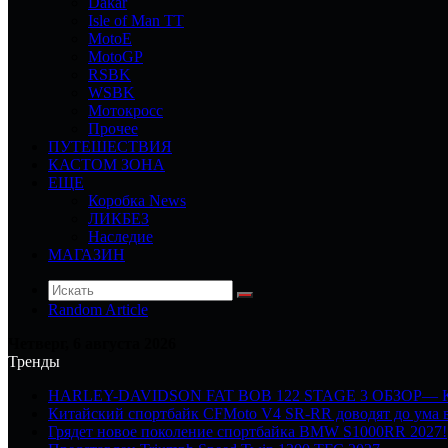
Dakar
Isle of Man TT
MotoE
MotoGP
RSBK
WSBK
Мотокросс
Прочее
ПУТЕШЕСТВИЯ
КАСТОМ ЗОНА
ЕЩЕ
Коробка News
ЛИКБЕЗ
Наследие
МАГАЗИН
Random Article
Четверг, 6 августа 2026
Тренды
HARLEY-DAVIDSON FAT BOB 122 STAGE 3 ОБЗОР—
Китайский спортбайк CFMoto V4 SR-RR доводят до ума в
Грядет новое поколение спортбайка BMW S1000RR 2027!