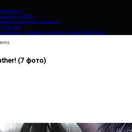
о! Или нет?
на замену «ELITE»
 выпуску заводского тюнинга
 Glide 2026
о не может избавиться от жены в мотопутешествии!
фото)
her! (7 фото)