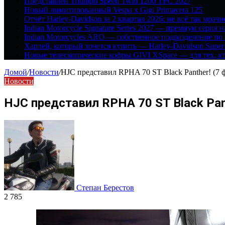
Представлен Triumph Speed Twin 1200 TFC 2027
Новый лимитированный Vespa x Gigi Primavera 125
Отчёт Harley-Davidson за 2 квартал 2026: не всё так мрачн
Indian Motorcycle Signature Series 2027 — премиум серия 
Indian Motorcycles ARO — собственное подразделение по
Харлей, который хочется купить — Harley-Davidson Super
Новые телескопические кофры GIVI XSpace — для тех, кт
Домой
/
Новости
/
HJC представил RPHA 70 ST Black Panther! (7 
Новости
HJC представил RPHA 70 ST Black Pant
Степан Берестов
2 785