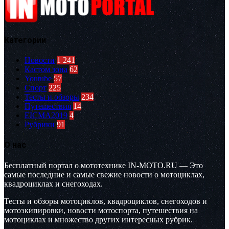
Категории
Новости
1 241
Кастом зона
62
Youtube
57
Спорт
225
Тесты и обзоры
234
Путешествия
14
EICMA2019
4
Рубрики
91
О нас
Бесплатный портал о мототехнике IN-MOTO.RU — Это
самые последние и самые свежие новости о мотоциклах,
квадроциклах и снегоходах.
Тесты и обзоры мотоциклов, квадроциклов, снегоходов и
мотоэкипировки, новости мотоспорта, путешествия на
мотоциклах и множество других интересных рубрик.