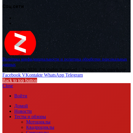
Соц.сети
Политика конфиденциальности и политика обработки персональных
данных
© Copyright 2026, All Rights Reserved |
Designed by muvikone
Facebook
VKontakte
WhatsApp
Telegram
Back to top button
Close
Войти
Домой
Новости
Тесты и обзоры
Мотоциклы
Квадроциклы
Снегоходы