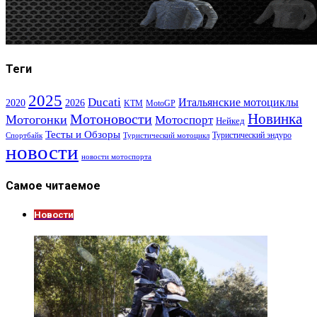
Теги
2025
Ducati
Итальянские мотоциклы
2020
2026
KTM
MotoGP
Новинка
Мотоновости
Мотогонки
Мотоспорт
Нейкед
Тесты и Обзоры
Туристический эндуро
Спортбайк
Туристический мотоцикл
новости
новости мотоспорта
Самое читаемое
Новости