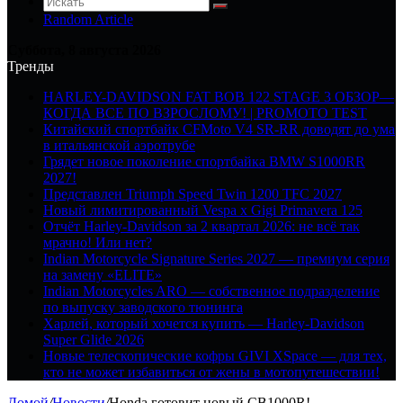
Random Article
Суббота, 8 августа 2026
Тренды
HARLEY-DAVIDSON FAT BOB 122 STAGE 3 ОБЗОР—
КОГДА ВСЕ ПО ВЗРОСЛОМУ! | PROMOTO TEST
Китайский спортбайк CFMoto V4 SR-RR доводят до ума
в итальянской аэротрубе
Грядет новое поколение спортбайка BMW S1000RR
2027!
Представлен Triumph Speed Twin 1200 TFC 2027
Новый лимитированный Vespa x Gigi Primavera 125
Отчёт Harley-Davidson за 2 квартал 2026: не всё так
мрачно! Или нет?
Indian Motorcycle Signature Series 2027 — премиум серия
на замену «ELITE»
Indian Motorcycles ARO — собственное подразделение
по выпуску заводского тюнинга
Харлей, который хочется купить — Harley-Davidson
Super Glide 2026
Новые телескопические кофры GIVI XSpace — для тех,
кто не может избавиться от жены в мотопутешествии!
Домой
/
Новости
/
Honda готовит новый CB1000R!