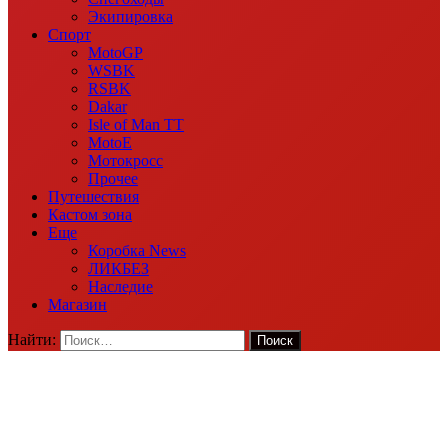
Экипировка
Спорт
MotoGP
WSBK
RSBK
Dakar
Isle of Man TT
MotoE
Мотокросс
Прочее
Путешествия
Кастом зона
Еще
Коробка News
ЛИКБЕЗ
Наследие
Магазин
Найти: