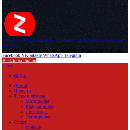
Политика конфиденциальности и политика обработки персональных
данных
© Copyright 2026, All Rights Reserved |
Designed by muvikone
Facebook
VKontakte
WhatsApp
Telegram
Back to top button
Close
Войти
Домой
Новости
Тесты и обзоры
Мотоциклы
Квадроциклы
Снегоходы
Экипировка
Спорт
MotoGP