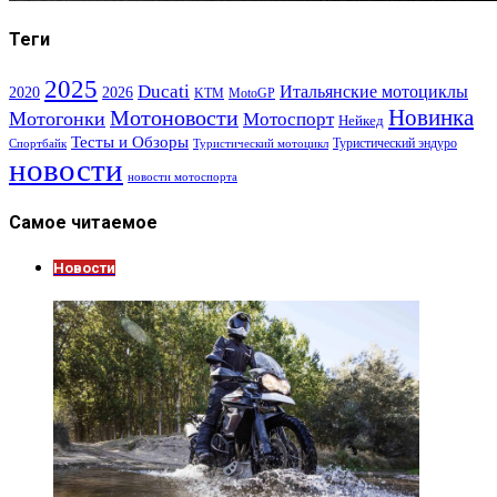
Теги
2025
Ducati
Итальянские мотоциклы
2020
2026
KTM
MotoGP
Новинка
Мотоновости
Мотогонки
Мотоспорт
Нейкед
Тесты и Обзоры
Туристический эндуро
Спортбайк
Туристический мотоцикл
новости
новости мотоспорта
Самое читаемое
Новости