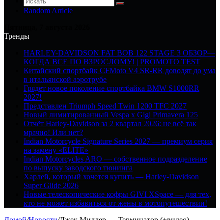
Random Article
Пятница, 7 августа 2026
Тренды
HARLEY-DAVIDSON FAT BOB 122 STAGE 3 ОБЗОР—
КОГДА ВСЕ ПО ВЗРОСЛОМУ! | PROMOTO TEST
Китайский спортбайк CFMoto V4 SR-RR доводят до ума
в итальянской аэротрубе
Грядет новое поколение спортбайка BMW S1000RR
2027!
Представлен Triumph Speed Twin 1200 TFC 2027
Новый лимитированный Vespa x Gigi Primavera 125
Отчёт Harley-Davidson за 2 квартал 2026: не всё так
мрачно! Или нет?
Indian Motorcycle Signature Series 2027 — премиум серия
на замену «ELITE»
Indian Motorcycles ARO — собственное подразделение
по выпуску заводского тюнинга
Харлей, который хочется купить — Harley-Davidson
Super Glide 2026
Новые телескопические кофры GIVI XSpace — для тех,
кто не может избавиться от жены в мотопутешествии!
Домой
/
Новости
/
Джек Миллер — Терминатор (+видео)