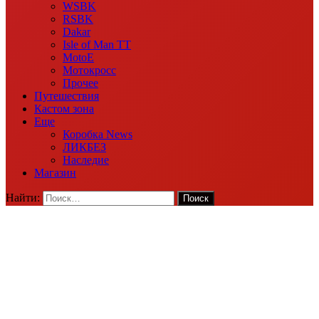
WSBK
RSBK
Dakar
Isle of Man TT
MotoE
Мотокросс
Прочее
Путешествия
Кастом зона
Еще
Коробка News
ЛИКБЕЗ
Наследие
Магазин
Найти: