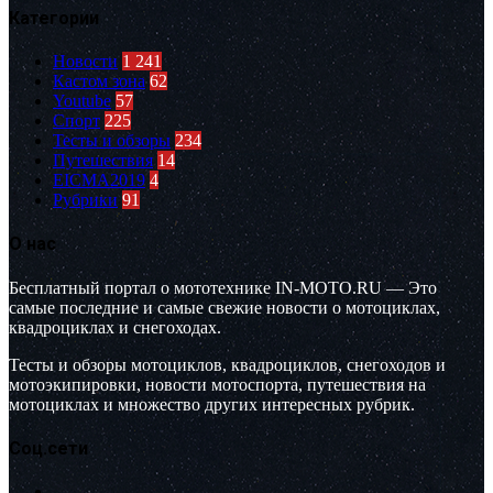
Категории
Новости
1 241
Кастом зона
62
Youtube
57
Спорт
225
Тесты и обзоры
234
Путешествия
14
EICMA2019
4
Рубрики
91
О нас
Бесплатный портал о мототехнике IN-MOTO.RU — Это
самые последние и самые свежие новости о мотоциклах,
квадроциклах и снегоходах.
Тесты и обзоры мотоциклов, квадроциклов, снегоходов и
мотоэкипировки, новости мотоспорта, путешествия на
мотоциклах и множество других интересных рубрик.
Соц.сети