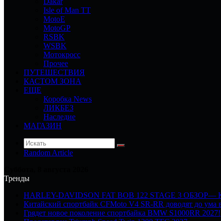
Dakar
Isle of Man TT
MotoE
MotoGP
RSBK
WSBK
Мотокросс
Прочее
ПУТЕШЕСТВИЯ
КАСТОМ ЗОНА
ЕЩЕ
Коробка News
ЛИКБЕЗ
Наследие
МАГАЗИН
Random Article
Суббота, 8 августа 2026
Тренды
HARLEY-DAVIDSON FAT BOB 122 STAGE 3 ОБЗОР—
Китайский спортбайк CFMoto V4 SR-RR доводят до ума в
Грядет новое поколение спортбайка BMW S1000RR 2027!