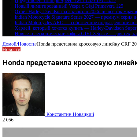
Представлен Triumph Speed Twin 1200 TFC 2027
Новый лимитированный Vespa x Gigi Primavera 125
Отчёт Harley-Davidson за 2 квартал 2026: не всё так мрачн
Indian Motorcycle Signature Series 2027 — премиум серия 
Indian Motorcycles ARO — собственное подразделение по
Харлей, который хочется купить — Harley-Davidson Super
Новые телескопические кофры GIVI XSpace — для тех, кт
Домой
/
Новости
/
Honda представила кроссовую линейку CRF 20
Новости
Honda представила кроссовую линей
Константин Новацкий
2 056