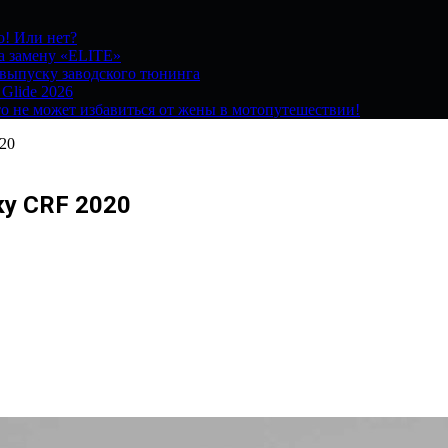
о! Или нет?
на замену «ELITE»
 выпуску заводского тюнинга
 Glide 2026
о не может избавиться от жены в мотопутешествии!
20
ку CRF 2020