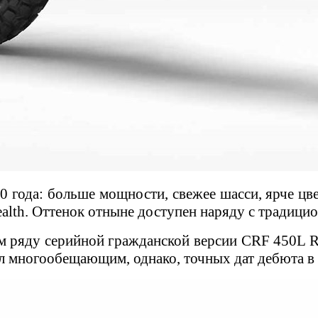
 года: больше мощности, свежее шасси, ярче цв
alth. Оттенок отныне доступен наряду с традиц
 ряду серийной гражданской версии CRF 450L Ral
л многообещающим, однако, точных дат дебюта в