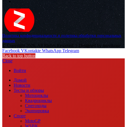
Политика конфиденциальности и политика обработки персональных
данных
© Copyright 2026, All Rights Reserved |
Designed by muvikone
Facebook
VKontakte
WhatsApp
Telegram
Back to top button
Close
Войти
Домой
Новости
Тесты и обзоры
Мотоциклы
Квадроциклы
Снегоходы
Экипировка
Спорт
MotoGP
WSBK