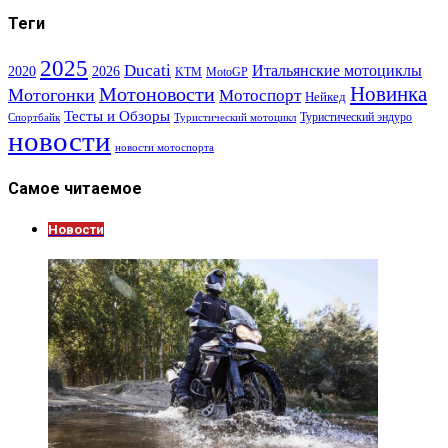
Теги
2025
Ducati
Итальянские мотоциклы
2020
2026
KTM
MotoGP
Новинка
Мотоновости
Мотогонки
Мотоспорт
Нейкед
Тесты и Обзоры
Туристический эндуро
Спортбайк
Туристический мотоцикл
новости
новости мотоспорта
Самое читаемое
Новости