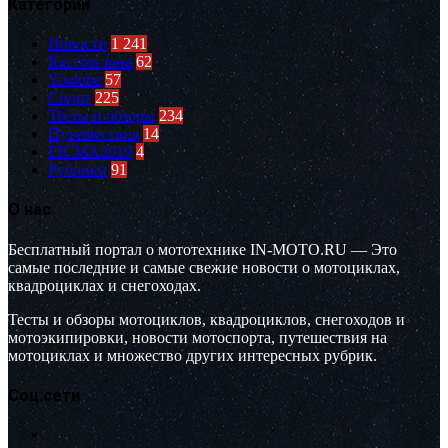
Категории
Новости
1 241
Кастом зона
62
Youtube
57
Спорт
225
Тесты и обзоры
234
Путешествия
14
EICMA2019
4
Рубрики
91
О нас
Бесплатный портал о мототехнике IN-MOTO.RU — Это
самые последние и самые свежие новости о мотоциклах,
квадроциклах и снегоходах.
Тесты и обзоры мотоциклов, квадроциклов, снегоходов и
мотоэкипировки, новости мотоспорта, путешествия на
мотоциклах и множество других интересных рубрик.
Соц.сети