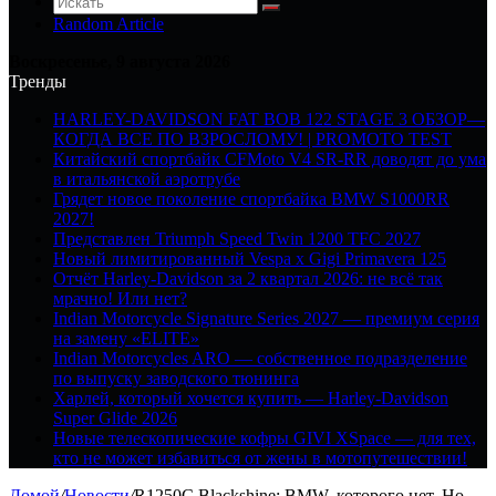
Random Article
Воскресенье, 9 августа 2026
Тренды
HARLEY-DAVIDSON FAT BOB 122 STAGE 3 ОБЗОР—
КОГДА ВСЕ ПО ВЗРОСЛОМУ! | PROMOTO TEST
Китайский спортбайк CFMoto V4 SR-RR доводят до ума
в итальянской аэротрубе
Грядет новое поколение спортбайка BMW S1000RR
2027!
Представлен Triumph Speed Twin 1200 TFC 2027
Новый лимитированный Vespa x Gigi Primavera 125
Отчёт Harley-Davidson за 2 квартал 2026: не всё так
мрачно! Или нет?
Indian Motorcycle Signature Series 2027 — премиум серия
на замену «ELITE»
Indian Motorcycles ARO — собственное подразделение
по выпуску заводского тюнинга
Харлей, который хочется купить — Harley-Davidson
Super Glide 2026
Новые телескопические кофры GIVI XSpace — для тех,
кто не может избавиться от жены в мотопутешествии!
Домой
/
Новости
/
R1250C Blackshine: BMW, которого нет. Но