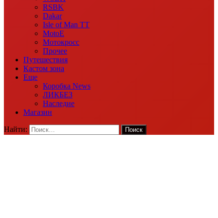
RSBK
Dakar
Isle of Man TT
MotoE
Мотокросс
Прочее
Путешествия
Кастом зона
Еще
Коробка News
ЛИКБЕЗ
Наследие
Магазин
Найти: