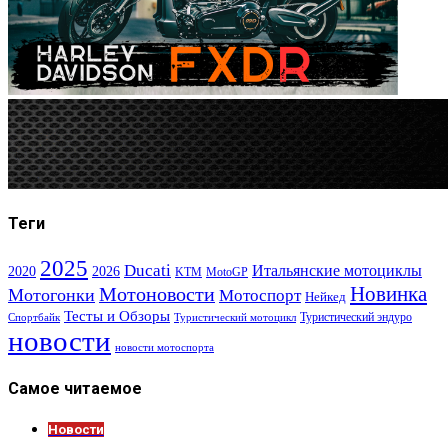
Теги
2025
Ducati
Итальянские мотоциклы
2020
2026
KTM
MotoGP
Новинка
Мотоновости
Мотогонки
Мотоспорт
Нейкед
Тесты и Обзоры
Туристический эндуро
Спортбайк
Туристический мотоцикл
новости
новости мотоспорта
Самое читаемое
Новости