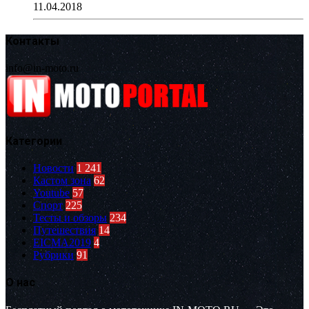
11.04.2018
Контакты
info@in-moto.ru
Категории
Новости
1 241
Кастом зона
62
Youtube
57
Спорт
225
Тесты и обзоры
234
Путешествия
14
EICMA2019
4
Рубрики
91
О нас