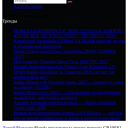
Random Article
Четверг, 6 августа 2026
Тренды
HARLEY-DAVIDSON FAT BOB 122 STAGE 3 ОБЗОР—
КОГДА ВСЕ ПО ВЗРОСЛОМУ! | PROMOTO TEST
Китайский спортбайк CFMoto V4 SR-RR доводят до ума
в итальянской аэротрубе
Грядет новое поколение спортбайка BMW S1000RR
2027!
Представлен Triumph Speed Twin 1200 TFC 2027
Новый лимитированный Vespa x Gigi Primavera 125
Отчёт Harley-Davidson за 2 квартал 2026: не всё так
мрачно! Или нет?
Indian Motorcycle Signature Series 2027 — премиум серия
на замену «ELITE»
Indian Motorcycles ARO — собственное подразделение
по выпуску заводского тюнинга
Харлей, который хочется купить — Harley-Davidson
Super Glide 2026
Новые телескопические кофры GIVI XSpace — для тех,
кто не может избавиться от жены в мотопутешествии!
Домой
/
Новости
/
Honda представила микро туриста CB190X!