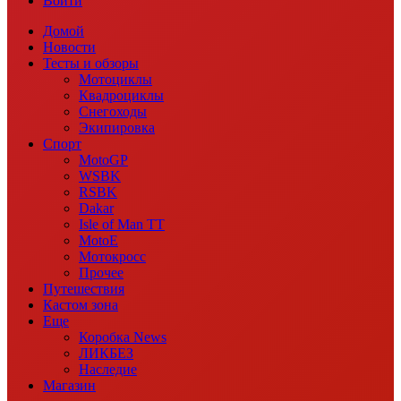
Войти
Домой
Новости
Тесты и обзоры
Мотоциклы
Квадроциклы
Снегоходы
Экипировка
Спорт
MotoGP
WSBK
RSBK
Dakar
Isle of Man TT
MotoE
Мотокросс
Прочее
Путешествия
Кастом зона
Еще
Коробка News
ЛИКБЕЗ
Наследие
Магазин