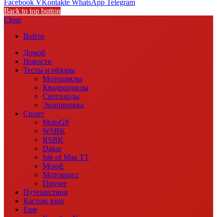
Facebook
VKontakte
WhatsApp
Telegram
Back to top button
Close
Войти
Домой
Новости
Тесты и обзоры
Мотоциклы
Квадроциклы
Снегоходы
Экипировка
Спорт
MotoGP
WSBK
RSBK
Dakar
Isle of Man TT
MotoE
Мотокросс
Прочее
Путешествия
Кастом зона
Еще