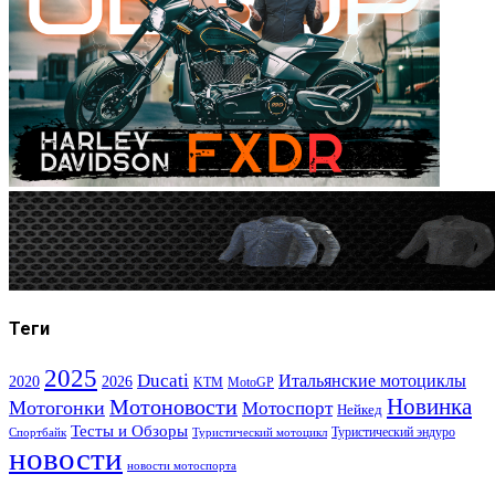
Теги
2025
Ducati
Итальянские мотоциклы
2020
2026
KTM
MotoGP
Новинка
Мотоновости
Мотогонки
Мотоспорт
Нейкед
Тесты и Обзоры
Туристический эндуро
Спортбайк
Туристический мотоцикл
новости
новости мотоспорта