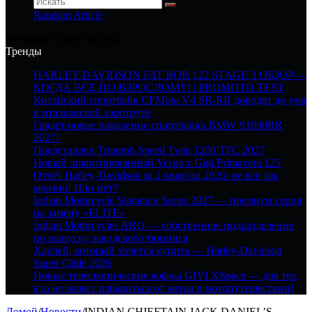
Random Article
Четверг, 6 августа 2026
Тренды
HARLEY-DAVIDSON FAT BOB 122 STAGE 3 ОБЗОР—
КОГДА ВСЕ ПО ВЗРОСЛОМУ! | PROMOTO TEST
Китайский спортбайк CFMoto V4 SR-RR доводят до ума
в итальянской аэротрубе
Грядет новое поколение спортбайка BMW S1000RR
2027!
Представлен Triumph Speed Twin 1200 TFC 2027
Новый лимитированный Vespa x Gigi Primavera 125
Отчёт Harley-Davidson за 2 квартал 2026: не всё так
мрачно! Или нет?
Indian Motorcycle Signature Series 2027 — премиум серия
на замену «ELITE»
Indian Motorcycles ARO — собственное подразделение
по выпуску заводского тюнинга
Харлей, который хочется купить — Harley-Davidson
Super Glide 2026
Новые телескопические кофры GIVI XSpace — для тех,
кто не может избавиться от жены в мотопутешествии!
Домой
/
Новости
/
INDIAN CHIEFTAIN JACK DANIEL’S