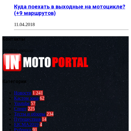
Куда поехать в выходные на мотоцикле?
(+9 маршрутов)
11.04.2018
Контакты
info@in-moto.ru
Категории
Новости
1 241
Кастом зона
62
Youtube
57
Спорт
225
Тесты и обзоры
234
Путешествия
14
EICMA2019
4
Рубрики
91