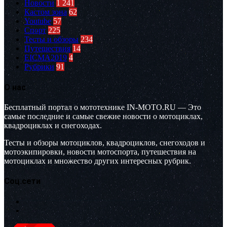
Новости
1 241
Кастом зона
62
Youtube
57
Спорт
225
Тесты и обзоры
234
Путешествия
14
EICMA2019
4
Рубрики
91
О нас
Бесплатный портал о мототехнике IN-MOTO.RU — Это
самые последние и самые свежие новости о мотоциклах,
квадроциклах и снегоходах.
Тесты и обзоры мотоциклов, квадроциклов, снегоходов и
мотоэкипировки, новости мотоспорта, путешествия на
мотоциклах и множество других интересных рубрик.
Соц.сети