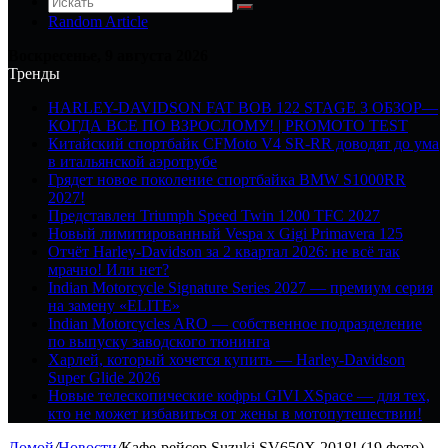
Random Article
Воскресенье, 9 августа 2026
Тренды
HARLEY-DAVIDSON FAT BOB 122 STAGE 3 ОБЗОР—
КОГДА ВСЕ ПО ВЗРОСЛОМУ! | PROMOTO TEST
Китайский спортбайк CFMoto V4 SR-RR доводят до ума
в итальянской аэротрубе
Грядет новое поколение спортбайка BMW S1000RR
2027!
Представлен Triumph Speed Twin 1200 TFC 2027
Новый лимитированный Vespa x Gigi Primavera 125
Отчёт Harley-Davidson за 2 квартал 2026: не всё так
мрачно! Или нет?
Indian Motorcycle Signature Series 2027 — премиум серия
на замену «ELITE»
Indian Motorcycles ARO — собственное подразделение
по выпуску заводского тюнинга
Харлей, который хочется купить — Harley-Davidson
Super Glide 2026
Новые телескопические кофры GIVI XSpace — для тех,
кто не может избавиться от жены в мотопутешествии!
Домой
/
Новости
/
Кафе-рейсер Suzuki SV650X 2018! (19 фото)