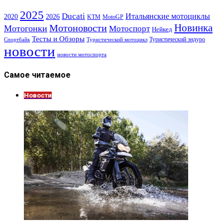
2025
Ducati
Итальянские мотоциклы
2020
2026
KTM
MotoGP
Новинка
Мотоновости
Мотогонки
Мотоспорт
Нейкед
Тесты и Обзоры
Туристический эндуро
Спортбайк
Туристический мотоцикл
новости
новости мотоспорта
Самое читаемое
Новости