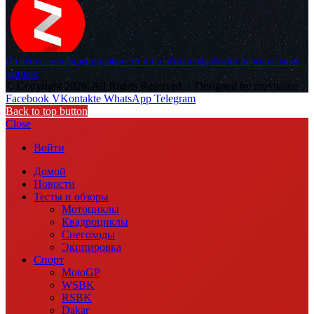
Политика конфиденциальности и политика обработки персональных
данных
© Copyright 2026, All Rights Reserved |
Designed by muvikone
Facebook
VKontakte
WhatsApp
Telegram
Back to top button
Close
Войти
Домой
Новости
Тесты и обзоры
Мотоциклы
Квадроциклы
Снегоходы
Экипировка
Спорт
MotoGP
WSBK
RSBK
Dakar