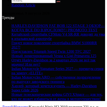
Random Article
Воскресенье, 9 августа 2026
Тренды
HARLEY-DAVIDSON FAT BOB 122 STAGE 3 ОБЗОР—
КОГДА ВСЕ ПО ВЗРОСЛОМУ! | PROMOTO TEST
Китайский спортбайк CFMoto V4 SR-RR доводят до ума
в итальянской аэротрубе
Грядет новое поколение спортбайка BMW S1000RR
2027!
Представлен Triumph Speed Twin 1200 TFC 2027
Новый лимитированный Vespa x Gigi Primavera 125
Отчёт Harley-Davidson за 2 квартал 2026: не всё так
мрачно! Или нет?
Indian Motorcycle Signature Series 2027 — премиум серия
на замену «ELITE»
Indian Motorcycles ARO — собственное подразделение
по выпуску заводского тюнинга
Харлей, который хочется купить — Harley-Davidson
Super Glide 2026
Новые телескопические кофры GIVI XSpace — для тех,
кто не может избавиться от жены в мотопутешествии!
Домой
/
Новости
/
Kawasaki Ninja H2 2019 получит 231 л.с. и