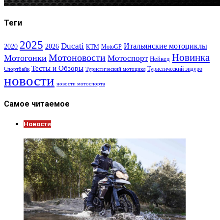
Теги
2025
Ducati
Итальянские мотоциклы
2020
2026
KTM
MotoGP
Новинка
Мотоновости
Мотогонки
Мотоспорт
Нейкед
Тесты и Обзоры
Туристический эндуро
Спортбайк
Туристический мотоцикл
новости
новости мотоспорта
Самое читаемое
Новости