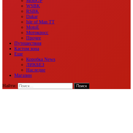
MotoGP
WSBK
RSBK
Dakar
Isle of Man TT
MotoE
Мотокросс
Прочее
Путешествия
Кастом зона
Еще
Коробка News
ЛИКБЕЗ
Наследие
Магазин
Найти: