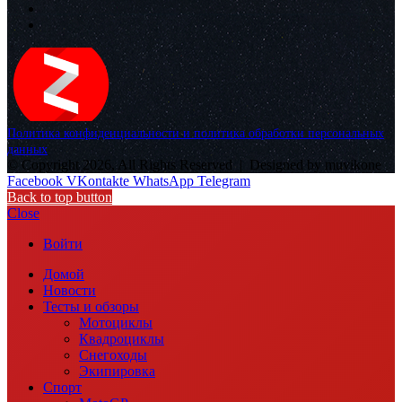
Политика конфиденциальности и политика обработки персональных
данных
© Copyright 2026, All Rights Reserved |
Designed by muvikone
Facebook
VKontakte
WhatsApp
Telegram
Back to top button
Close
Войти
Домой
Новости
Тесты и обзоры
Мотоциклы
Квадроциклы
Снегоходы
Экипировка
Спорт