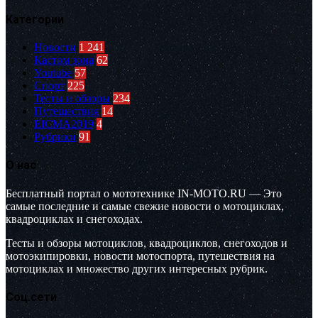
Категории
Новости
1 241
Кастом зона
62
Youtube
57
Спорт
225
Тесты и обзоры
234
Путешествия
14
EICMA2019
4
Рубрики
91
О нас
Бесплатный портал о мототехнике IN-MOTO.RU — Это
самые последние и самые свежие новости о мотоциклах,
квадроциклах и снегоходах.
Тесты и обзоры мотоциклов, квадроциклов, снегоходов и
мотоэкипировки, новости мотоспорта, путешествия на
мотоциклах и множество других интересных рубрик.
Соц.сети