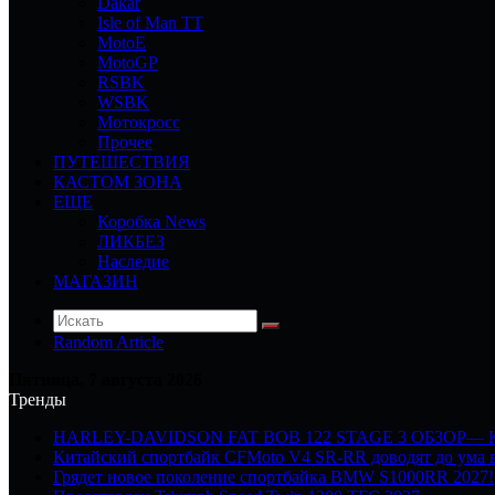
Dakar
Isle of Man TT
MotoE
MotoGP
RSBK
WSBK
Мотокросс
Прочее
ПУТЕШЕСТВИЯ
КАСТОМ ЗОНА
ЕЩЕ
Коробка News
ЛИКБЕЗ
Наследие
МАГАЗИН
Random Article
Пятница, 7 августа 2026
Тренды
HARLEY-DAVIDSON FAT BOB 122 STAGE 3 ОБЗОР—
Китайский спортбайк CFMoto V4 SR-RR доводят до ума в
Грядет новое поколение спортбайка BMW S1000RR 2027!