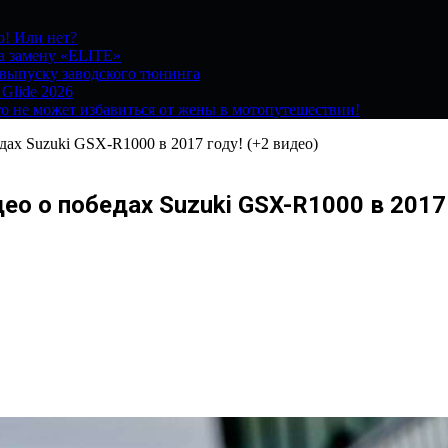
о! Или нет?
на замену «ELITE»
 выпуску заводского тюнинга
 Glide 2026
о не может избавиться от жены в мотопутешествии!
дах Suzuki GSX-R1000 в 2017 году! (+2 видео)
о о победах Suzuki GSX-R1000 в 2017 