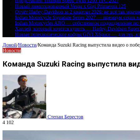
Представлен Triumph Speed Twin 1200 TFC 2027
Новый лимитированный Vespa x Gigi Primavera 125
Отчёт Harley-Davidson за 2 квартал 2026: не всё так мрачн
Indian Motorcycle Signature Series 2027 — премиум серия 
Indian Motorcycles ARO — собственное подразделение по
Харлей, который хочется купить — Harley-Davidson Super
Новые телескопические кофры GIVI XSpace — для тех, кт
Домой
/
Новости
/
Команда Suzuki Racing выпустила видео о побе
Новости
Команда Suzuki Racing выпустила виде
Степан Берестов
4 102