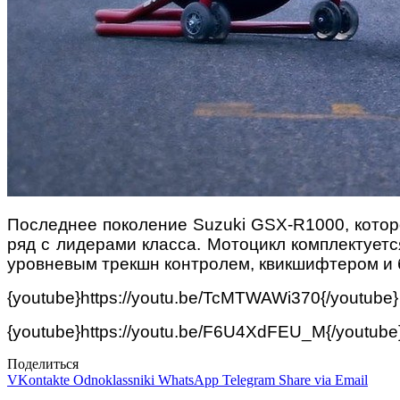
Последнее поколение Suzuki GSX-R1000, которо
ряд с лидерами класса. Мотоцикл комплектуется
уровневым трекшн контролем, квикшифтером и 
{youtube}https://youtu.be/TcMTWAWi370{/youtube}
{youtube}https://youtu.be/F6U4XdFEU_M{/youtube
Поделиться
VKontakte
Odnoklassniki
WhatsApp
Telegram
Share via Email