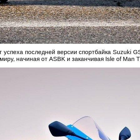
т успеха последней версии спортбайка Suzuki 
иру, начиная от ASBK и заканчивая Isle of Man T