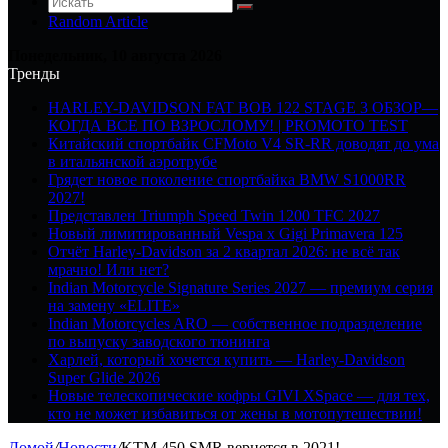
Random Article
Понедельник, 10 августа 2026
Тренды
HARLEY-DAVIDSON FAT BOB 122 STAGE 3 ОБЗОР—
КОГДА ВСЕ ПО ВЗРОСЛОМУ! | PROMOTO TEST
Китайский спортбайк CFMoto V4 SR-RR доводят до ума
в итальянской аэротрубе
Грядет новое поколение спортбайка BMW S1000RR
2027!
Представлен Triumph Speed Twin 1200 TFC 2027
Новый лимитированный Vespa x Gigi Primavera 125
Отчёт Harley-Davidson за 2 квартал 2026: не всё так
мрачно! Или нет?
Indian Motorcycle Signature Series 2027 — премиум серия
на замену «ELITE»
Indian Motorcycles ARO — собственное подразделение
по выпуску заводского тюнинга
Харлей, который хочется купить — Harley-Davidson
Super Glide 2026
Новые телескопические кофры GIVI XSpace — для тех,
кто не может избавиться от жены в мотопутешествии!
Домой
/
Новости
/
KTM 450 SMR вернется в 2021!