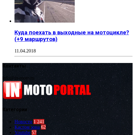
Куда поехать в выходные на мотоцикле?
(+9 маршрутов)
11.04.2018
Контакты
info@in-moto.ru
Категории
Новости
1 241
Кастом зона
62
Youtube
57