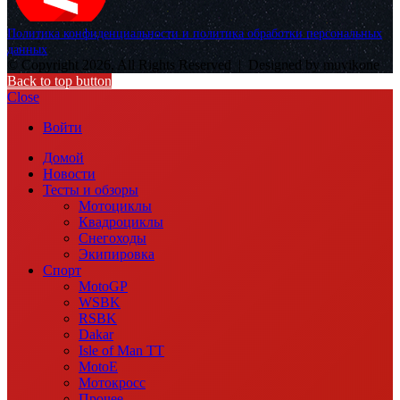
Политика конфиденциальности и политика обработки персональных
данных
© Copyright 2026, All Rights Reserved |
Designed by muvikone
Back to top button
Close
Войти
Домой
Новости
Тесты и обзоры
Мотоциклы
Квадроциклы
Снегоходы
Экипировка
Спорт
MotoGP
WSBK
RSBK
Dakar
Isle of Man TT
MotoE
Мотокросс
Прочее