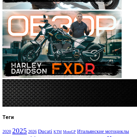
Теги
2025
Ducati
Итальянские мотоциклы
2020
2026
KTM
MotoGP