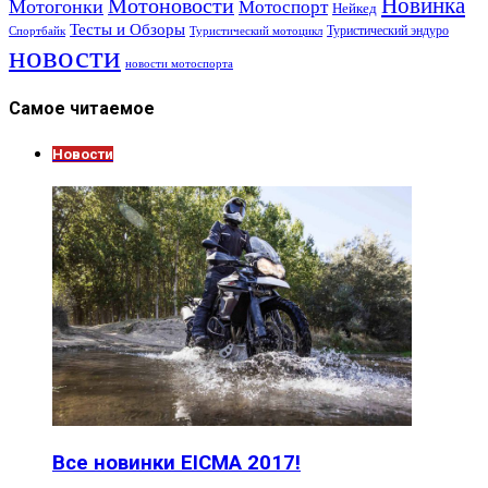
Новинка
Мотоновости
Мотогонки
Мотоспорт
Нейкед
Тесты и Обзоры
Туристический эндуро
Спортбайк
Туристический мотоцикл
новости
новости мотоспорта
Самое читаемое
Новости
Все новинки EICMA 2017!