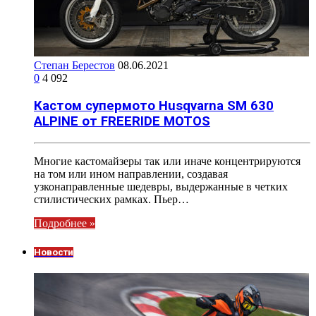
Степан Берестов
08.06.2021
0
4 092
Кастом супермото Husqvarna SM 630
ALPINE от FREERIDE MOTOS
Многие кастомайзеры так или иначе концентрируются
на том или ином направлении, создавая
узконаправленные шедевры, выдержанные в четких
стилистических рамках. Пьер…
Подробнее »
Новости