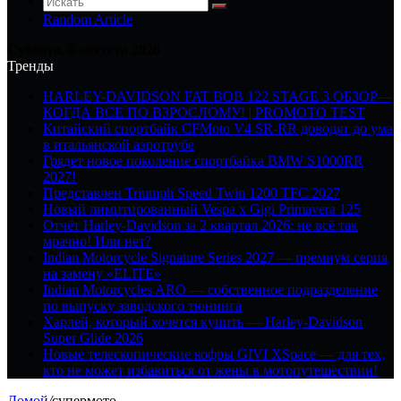
Random Article
Суббота, 8 августа 2026
Тренды
HARLEY-DAVIDSON FAT BOB 122 STAGE 3 ОБЗОР—
КОГДА ВСЕ ПО ВЗРОСЛОМУ! | PROMOTO TEST
Китайский спортбайк CFMoto V4 SR-RR доводят до ума
в итальянской аэротрубе
Грядет новое поколение спортбайка BMW S1000RR
2027!
Представлен Triumph Speed Twin 1200 TFC 2027
Новый лимитированный Vespa x Gigi Primavera 125
Отчёт Harley-Davidson за 2 квартал 2026: не всё так
мрачно! Или нет?
Indian Motorcycle Signature Series 2027 — премиум серия
на замену «ELITE»
Indian Motorcycles ARO — собственное подразделение
по выпуску заводского тюнинга
Харлей, который хочется купить — Harley-Davidson
Super Glide 2026
Новые телескопические кофры GIVI XSpace — для тех,
кто не может избавиться от жены в мотопутешествии!
Домой
/
супермото