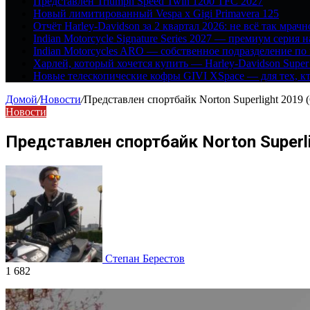
Представлен Triumph Speed Twin 1200 TFC 2027
Новый лимитированный Vespa x Gigi Primavera 125
Отчёт Harley-Davidson за 2 квартал 2026: не всё так мрачн
Indian Motorcycle Signature Series 2027 — премиум серия 
Indian Motorcycles ARO — собственное подразделение по
Харлей, который хочется купить — Harley-Davidson Super
Новые телескопические кофры GIVI XSpace — для тех, кт
Домой
/
Новости
/
Представлен спортбайк Norton Superlight 2019 (
Новости
Представлен спортбайк Norton Superli
Степан Берестов
1 682