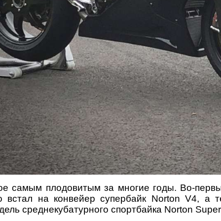
ное самым плодовитым за многие годы. Во-пер
то встал на конвейер супербайк Norton V4, а 
дель среднекубатурного спортбайка Norton Superl