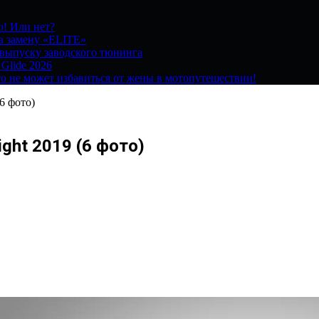
о! Или нет?
на замену «ELITE»
 выпуску заводского тюнинга
 Glide 2026
о не может избавиться от жены в мотопутешествии!
6 фото)
ght 2019 (6 фото)