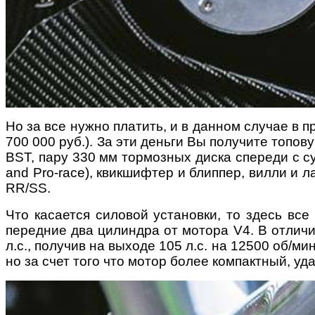
Но за все нужно платить, и в данном случае в 
700 000 руб.). За эти деньги Вы получите топо
BST, пару 330 мм тормозных диска спереди с с
and Pro-race), квикшифтер и блиппер, вилли и 
RR/SS.
Что касается силовой установки, то здесь все
передние два цилиндра от мотора V4. В отличии
л.с., получив на выходе 105 л.с. на 12500 об/м
но за счет того что мотор более компактный, уд