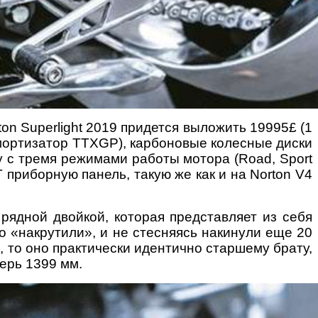
on Superlight 2019 придется выложить 19995£ (1
оамортизатор TTXGP), карбоновые колесные диски
у с тремя режимами работы мотора (Road, Sport
 приборную панель, такую же как и на Norton V4
 рядной двойкой, которая представляет из себя
но «накрутили», и не стесняясь накинули еще 20
и, то оно практически идентично старшему брату,
перь 1399 мм.