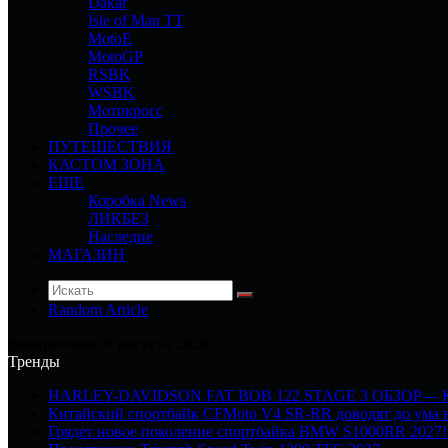
Dakar
Isle of Man TT
MotoE
MotoGP
RSBK
WSBK
Мотокросс
Прочее
ПУТЕШЕСТВИЯ
КАСТОМ ЗОНА
ЕЩЕ
Коробка News
ЛИКБЕЗ
Наследие
МАГАЗИН
Random Article
Воскресенье, 9 августа 2026
Тренды
HARLEY-DAVIDSON FAT BOB 122 STAGE 3 ОБЗОР—
Китайский спортбайк CFMoto V4 SR-RR доводят до ума в
Грядет новое поколение спортбайка BMW S1000RR 2027!