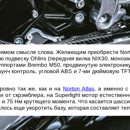
прямом смысле слова. Желающим приобрести Nort
вую подвеску Ohlins (передняя вилка NIX30, мон
уппортами Brembo M50, продвинутую электроник
лаунч контроль, угловой ABS и 7-ми дюймовую TFT
 ровно так же, как и на
Norton Atlas
, а именно с
 от скрэмблера, на Superlight мотор естествен
ин и 75 Нм крутящего момента. Что касается шасс
алось еще укоротить базу, которая составляет те