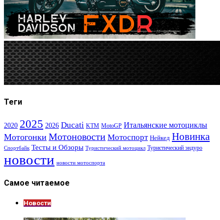
Теги
2025
Ducati
Итальянские мотоциклы
2020
2026
KTM
MotoGP
Новинка
Мотоновости
Мотогонки
Мотоспорт
Нейкед
Тесты и Обзоры
Туристический эндуро
Спортбайк
Туристический мотоцикл
новости
новости мотоспорта
Самое читаемое
Новости