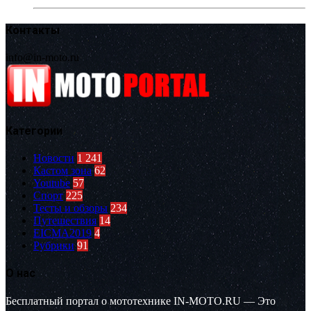
Контакты
info@in-moto.ru
Категории
Новости
1 241
Кастом зона
62
Youtube
57
Спорт
225
Тесты и обзоры
234
Путешествия
14
EICMA2019
4
Рубрики
91
О нас
Бесплатный портал о мототехнике IN-MOTO.RU — Это