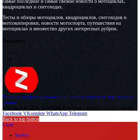
самые последние и самые свежие новости о мотоциклах,
квадроциклах и снегоходах.
Тесты и обзоры мотоциклов, квадроциклов, снегоходов и
мотоэкипировки, новости мотоспорта, путешествия на
мотоциклах и множество других интересных рубрик.
Соц.сети
Политика конфиденциальности и политика обработки персональных
данных
© Copyright 2026, All Rights Reserved |
Designed by muvikone
Facebook
VKontakte
WhatsApp
Telegram
Back to top button
Close
Войти