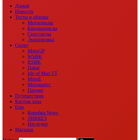
Домой
Новости
Тесты и обзоры
Мотоциклы
Квадроциклы
Снегоходы
Экипировка
Спорт
MotoGP
WSBK
RSBK
Dakar
Isle of Man TT
MotoE
Мотокросс
Прочее
Путешествия
Кастом зона
Еще
Коробка News
ЛИКБЕЗ
Наследие
Магазин