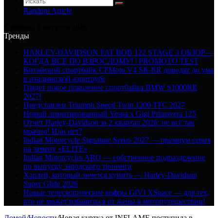
Random Article
Суббота, 8 августа 2026
Тренды
HARLEY-DAVIDSON FAT BOB 122 STAGE 3 ОБЗОР—
КОГДА ВСЕ ПО ВЗРОСЛОМУ! | PROMOTO TEST
Китайский спортбайк CFMoto V4 SR-RR доводят до ума
в итальянской аэротрубе
Грядет новое поколение спортбайка BMW S1000RR
2027!
Представлен Triumph Speed Twin 1200 TFC 2027
Новый лимитированный Vespa x Gigi Primavera 125
Отчёт Harley-Davidson за 2 квартал 2026: не всё так
мрачно! Или нет?
Indian Motorcycle Signature Series 2027 — премиум серия
на замену «ELITE»
Indian Motorcycles ARO — собственное подразделение
по выпуску заводского тюнинга
Харлей, который хочется купить — Harley-Davidson
Super Glide 2026
Новые телескопические кофры GIVI XSpace — для тех,
кто не может избавиться от жены в мотопутешествии!
Домой
/
Новости
/
Новая куртка от INFLAME поступила в