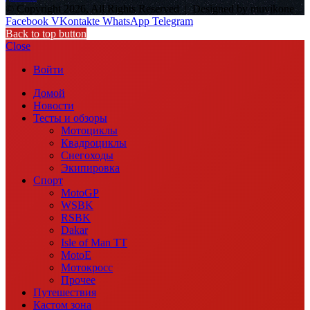
© Copyright 2026, All Rights Reserved |
Designed by muvikone
Facebook
VKontakte
WhatsApp
Telegram
Back to top button
Close
Войти
Домой
Новости
Тесты и обзоры
Мотоциклы
Квадроциклы
Снегоходы
Экипировка
Спорт
MotoGP
WSBK
RSBK
Dakar
Isle of Man TT
MotoE
Мотокросс
Прочее
Путешествия
Кастом зона