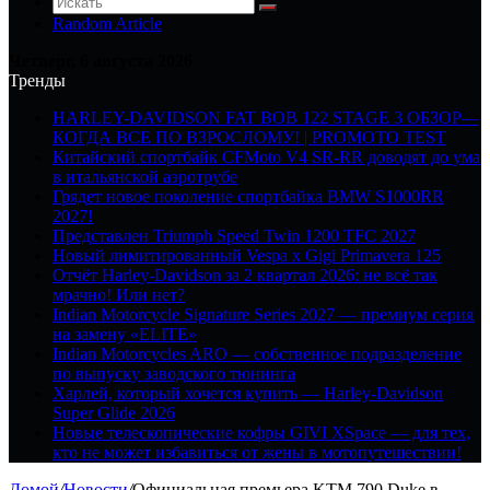
Random Article
Четверг, 6 августа 2026
Тренды
HARLEY-DAVIDSON FAT BOB 122 STAGE 3 ОБЗОР—
КОГДА ВСЕ ПО ВЗРОСЛОМУ! | PROMOTO TEST
Китайский спортбайк CFMoto V4 SR-RR доводят до ума
в итальянской аэротрубе
Грядет новое поколение спортбайка BMW S1000RR
2027!
Представлен Triumph Speed Twin 1200 TFC 2027
Новый лимитированный Vespa x Gigi Primavera 125
Отчёт Harley-Davidson за 2 квартал 2026: не всё так
мрачно! Или нет?
Indian Motorcycle Signature Series 2027 — премиум серия
на замену «ELITE»
Indian Motorcycles ARO — собственное подразделение
по выпуску заводского тюнинга
Харлей, который хочется купить — Harley-Davidson
Super Glide 2026
Новые телескопические кофры GIVI XSpace — для тех,
кто не может избавиться от жены в мотопутешествии!
Домой
/
Новости
/
Официальная премьера KTM 790 Duke в