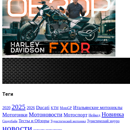
Теги
2025
Ducati
Итальянские мотоциклы
2020
2026
KTM
MotoGP
Новинка
Мотоновости
Мотогонки
Мотоспорт
Нейкед
Тесты и Обзоры
Туристический эндуро
Спортбайк
Туристический мотоцикл
новости
новости мотоспорта