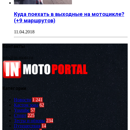
Куда поехать в выходные на мотоцикле?
(+9 маршрутов)
11.04.2018
Контакты
info@in-moto.ru
Категории
Новости
1 241
Кастом зона
62
Youtube
57
Спорт
225
Тесты и обзоры
234
Путешествия
14