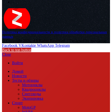
Политика конфиденциальности и политика обработки персональных
данных
© Copyright 2026, All Rights Reserved |
Designed by muvikone
Facebook
VKontakte
WhatsApp
Telegram
Back to top button
Close
Войти
Домой
Новости
Тесты и обзоры
Мотоциклы
Квадроциклы
Снегоходы
Экипировка
Спорт
MotoGP
WSBK