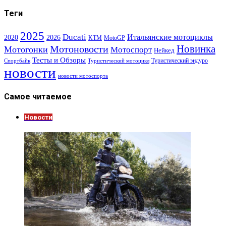
Теги
2025
Ducati
Итальянские мотоциклы
2020
2026
KTM
MotoGP
Новинка
Мотоновости
Мотогонки
Мотоспорт
Нейкед
Тесты и Обзоры
Туристический эндуро
Спортбайк
Туристический мотоцикл
новости
новости мотоспорта
Самое читаемое
Новости