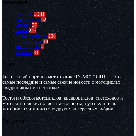
Категории
Новости
1 241
Кастом зона
62
Youtube
57
Спорт
225
Тесты и обзоры
234
Путешествия
14
EICMA2019
4
Рубрики
91
О нас
Бесплатный портал о мототехнике IN-MOTO.RU — Это
самые последние и самые свежие новости о мотоциклах,
квадроциклах и снегоходах.
Тесты и обзоры мотоциклов, квадроциклов, снегоходов и
мотоэкипировки, новости мотоспорта, путешествия на
мотоциклах и множество других интересных рубрик.
Соц.сети