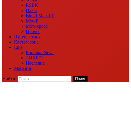
RSBK
Dakar
Isle of Man TT
MotoE
Мотокросс
Прочее
Путешествия
Кастом зона
Еще
Коробка News
ЛИКБЕЗ
Наследие
Магазин
Найти: