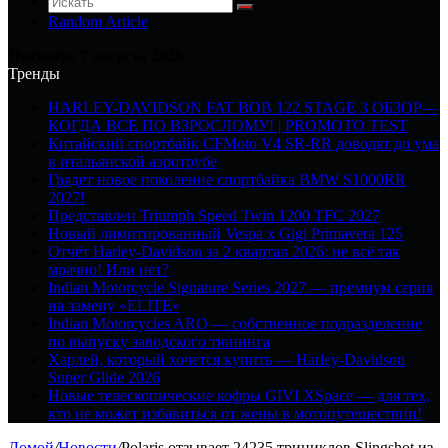
Random Article
Пятница, 7 августа 2026
Тренды
HARLEY-DAVIDSON FAT BOB 122 STAGE 3 ОБЗОР—
КОГДА ВСЕ ПО ВЗРОСЛОМУ! | PROMOTO TEST
Китайский спортбайк CFMoto V4 SR-RR доводят до ума
в итальянской аэротрубе
Грядет новое поколение спортбайка BMW S1000RR
2027!
Представлен Triumph Speed Twin 1200 TFC 2027
Новый лимитированный Vespa x Gigi Primavera 125
Отчёт Harley-Davidson за 2 квартал 2026: не всё так
мрачно! Или нет?
Indian Motorcycle Signature Series 2027 — премиум серия
на замену «ELITE»
Indian Motorcycles ARO — собственное подразделение
по выпуску заводского тюнинга
Харлей, который хочется купить — Harley-Davidson
Super Glide 2026
Новые телескопические кофры GIVI XSpace — для тех,
кто не может избавиться от жены в мотопутешествии!
Домой
/
Новости
/
Polaris отзывает 24235 трициклов Slingshot из-