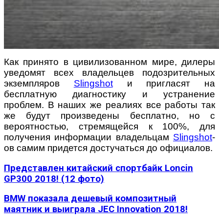
Как принято в цивилизованном мире, дилеры
уведомят всех владельцев подозрительных
экземпляров
Slingshot
и пригласят на
бесплатную диагностику и устранение
проблем. В наших же реалиях все работы так
же будут произведены бесплатно, но с
вероятностью, стремящейся к 100%, для
получения информации владельцам
Slingshot
-
ов самим придется достучаться до официалов.
Представлен китайский спортбайк Loncin
GP300 2018! (12 фото)
BMW показала дешевый композитный
маятник и выиграла JEC Innovation 2018!