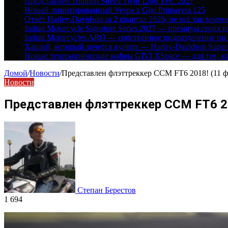
Представлен Triumph Speed Twin 1200 TFC 2027
Новый лимитированный Vespa x Gigi Primavera 125
Отчёт Harley-Davidson за 2 квартал 2026: не всё так мрачн
Indian Motorcycle Signature Series 2027 — премиум серия 
Indian Motorcycles ARO — собственное подразделение по
Харлей, который хочется купить — Harley-Davidson Super
Новые телескопические кофры GIVI XSpace — для тех, кт
Домой
/
Новости
/
Представлен флэттреккер CCM FT6 2018! (11 ф
Новости
Представлен флэттреккер CCM FT6 20
Степан Берестов
1 694