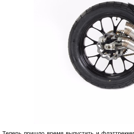
Теперь пришло время выпустить и флэттреккер