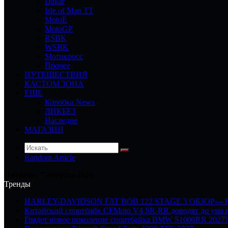
Dakar
Isle of Man TT
MotoE
MotoGP
RSBK
WSBK
Мотокросс
Прочее
ПУТЕШЕСТВИЯ
КАСТОМ ЗОНА
ЕЩЕ
Коробка News
ЛИКБЕЗ
Наследие
МАГАЗИН
Random Article
Пятница, 7 августа 2026
Тренды
HARLEY-DAVIDSON FAT BOB 122 STAGE 3 ОБЗОР—
Китайский спортбайк CFMoto V4 SR-RR доводят до ума в
Грядет новое поколение спортбайка BMW S1000RR 2027!