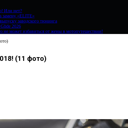
о! Или нет?
на замену «ELITE»
 выпуску заводского тюнинга
 Glide 2026
о не может избавиться от жены в мотопутешествии!
ото)
18! (11 фото)